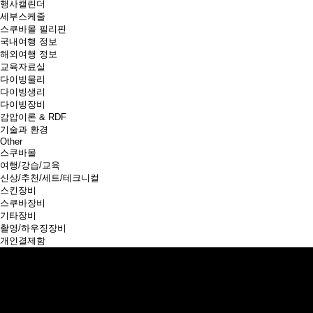
행사캘린더
세부스케줄
스쿠바몰 필리핀
국내여행 정보
해외여행 정보
교육자료실
다이빙물리
다이빙생리
다이빙장비
감압이론 & RDF
기술과 환경
Other
스쿠바몰
여행/강습/교육
신상/추천/세트/테크니컬
스킨장비
스쿠바장비
기타장비
촬영/하우징장비
개인결제함