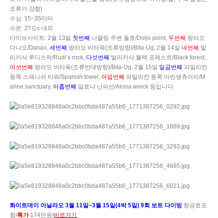
조류가 강함
)
수심
: 15~35
미터
수온
: 27
도
c
내외
다이브사이트
: 2
월
13
일
첫번째
나팔링 주변 돌호
/Doljo point,
두번째
팡라오
다나오
/Danao,
세번째
팡라오 비타욱
(
조류방향
)/Bita-Ug, 2
월
14
일
네번째
발
리카삭 루디스락
/Rudi’s rock,
다섯번째
발리카삭 블랙 포레스트
/Black forest,
여섯번째
팡라오 비타욱
(
조류반대방향
)/Bita-Ug, 2
월
15
일
일곱번째
파밀라칸
동쪽 스페니쉬 타워
/Spanish tower,
여덟번째
파밀라칸 동쪽 마린생츄어리
/M
arine sanctuary,
아홉번째
알로나 난파선
/Alona wreck
등입니다
.
화이트데이 아닐라오
3
월
11
일
~3
월
15
일
(4
박
5
일
) 9
회 보트 다이빙
항공료포
함
/
특가
174
만원
/
바로가기