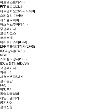
어드밴스드다이버
EFR응급처치사
내셔널지오그래픽다이버
스페셜티 다이버
레스큐다이버
마스터스쿠버다이버
중급패키지
고급자코스
코스소개
다이브마스터(D/M)
EFR응급처치강사(EFRI)
IDC&강사(OWSI)
MSDT
스페셜티강사(SPI)
IDC스텝강사(IDCSI)
고급패키지
커뮤니티
자유로운글/사진
질의응답
FAQ
여행후기
동영상갤러리
제임스갤러리
공지사항
참가신청