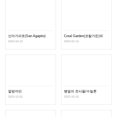
산아가피토(San Agapito)
Coral Garden(코랄가든)외
다녀온 포인트
2024-04-10
2024-02-14
깔랑까만
쌩얼의 전사들/수밀론
2023-12-01
2023-10-10