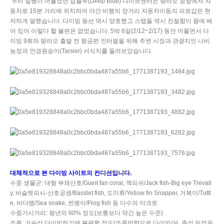
우리 일행이 머물었던 딥블루
(Deep Blue)
다이브센터는 팡라오 공항에서 자
동차로
15
분 거리에 위치하여 야간 비행의 장거리 자동차이동의 피로감은 현
저하게 덜했습니다
.
다이빙 동선 역시 양호했고 스텝들 역시 친절함이 몸에 베
어 있어 이렇다 할 불편은 없었습니다
. 5
박
6
일
(2/12~2/17)
동안 머물면서 다
이빙
9
회와 팡라오 출발 전 항공편 인터벌을 위해 주변 시장과 관광지인 나비
농장과 안경원숭이
(Tarsier)
서식지를 둘러보았습니다
.
대체적으로 본 다이빙 사이트의 컨디션입니다
.
수중 생물군
:
대형 부채산호
/
Giant fan coral,
잭피쉬
/Jack fish-Big eye Trevall
y,
바슬렛피시
-
산호공생
/Basslet fish,
도미류
/Yellow fin Snapper,
거북이
/Tuttl
e,
바다뱀
/Sea snake,
씬뱅이
/Frog fish
등 다수의 마크로
수중가시거리
:
평년의
60%
정도
(
보통보다 약간 높은 수준
)
조류
:
거슬러 다이빙하기에 불편할 정도
(
조류방향으로 다이빙
/
설
,
추석 일정은