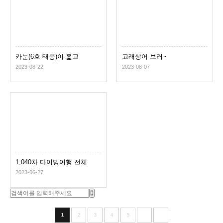
카눈(6호 태풍)이 훑고
고래상어 보러~
지나간 일주일 후 의 고성
2023-08-22
2023-08-07
풍경
1,040차 다이빙여행 전체
다섯 분
2023-06-27
1
2
3
4
5