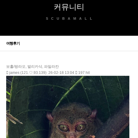
커뮤니티
SCUBAMALL
여행후기
보홀/팡라오, 발리카삭, 파밀라칸
james (121.♡.93.139)
26-02-18 13:04
197 hit