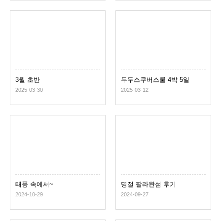
3월 초반
두두스쿠버스쿨 4박 5일
일정
2025-03-30
2025-03-12
태풍 속에서~
명절 팔라완섬 후기
2024-10-29
2024-09-27