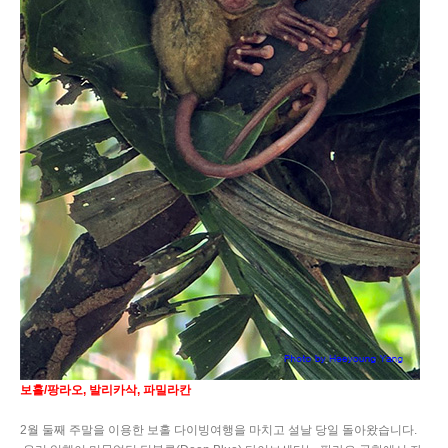
보홀
/
팡라오
,
발리카삭
,
파밀라칸
2
월 둘째 주말을 이용한 보홀 다이빙여행을 마치고 설날 당일 돌아왔습니다
.