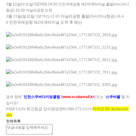
3
월
11
일
(
수요일
/ OZ703) 19:20
인천국제공항 제
2
여객터미널 출발
(
아시아나
항공
) 22:30
마닐라공항 도착
3
월
15
일
(
일요일
/ OZ702) 12:05
마닐라공항 출발
(
아시아나항공
) 16:4
0
인천국제공항 제
2
여객터미널 도착 후 해산
검색 창에
"
인천스쿠버다이빙클럽
"
(
www.scubamall.kr
)
또는 “
스쿠바몰
”을 치
십시오
!
PADI 5
스타 최고등급 강사양성센터
080-272-1111/
카카오
ID: IncheonSc
uba
전체목록