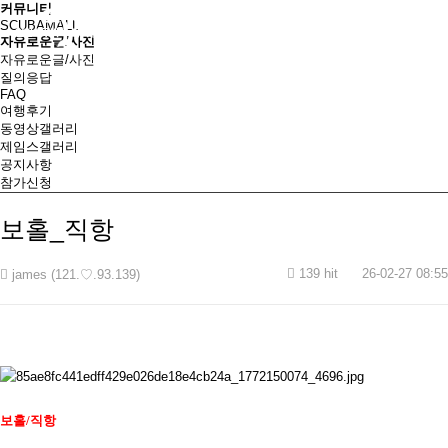
커뮤니티
SCUBAMALL
자유로운글/사진
자유로운글/사진
질의응답
FAQ
여행후기
동영상갤러리
제임스갤러리
공지사항
참가신청
보홀_직항
139 hit
26-02-27 08:55
james (121.♡.93.139)
보홀
/
직항