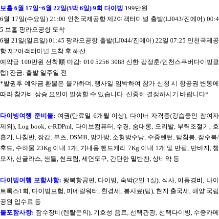
보홀
6
월
17
일
~6
월
22
일
(5
박
6
일
) 9
회 다이빙
199
만원
6
월
17
일
(
수요일
) 21:00
인천국제공항 제
2
여객터미널 출발
(LJ043/
진에어
) 00:
5
보홀 팡라오공항 도착
6
월
21
일
(
일요일
) 01:45
팡라오공항 출발
(LJ044/
진에어
) 22
일
07:25
인천국제
항 제
2
여객터미널 도착 후 해산
예약금
100
만원 선착順 마감
: 010 5256 3088
신한 강정훈
/
인천스쿠버다이빙
럽
)
잔금
:
출발 일주일 전
*
발권후 예약금 환불은 불가하며
,
행사일 임박하여 참가 신청 시 항공권 변동에
따라 참가비 상승 요인이 발생할 수 있습니다
.
신중히 결정하시기 바랍니다
*
다이빙여행 준비물
:
여권
(
만료일
6
개월 이상
),
다이버 자격증
(
강습중인 참여
제외
), Log book, e-RDPml,
다이브컴퓨터
,
수경
,
숨대롱
,
오리발
,
부력조절기
,
흡기
,
나침반
,
장갑
,
부츠
, DSMB,
망가방
,
소형방수낭
,
수중렌턴
,
탐침봉
,
잠수복
후드
,
수하물
23Kg
이내
1
개
,
기내용 핸드캐리
7Kg
이내
1
개 및
반팔
,
반바지
,
모자
,
선글라스
,
샌들
,
썬크림
,
세면도구
,
간단한 밑반찬
,
상비약 등
다이빙여행 포함사항
:
왕복항공편
,
다이빙
,
숙박
(2
인
1
실
),
식사
,
이동경비
,
나이
트록스
1
회
,
다이빙보험
,
미네랄워터
,
환경세
,
봉사료
(
팁
),
현지 출국세
,
해양 국립
공원 입수료 등
불포함사항
:
잠수장비
(
렌탈문의
),
기호성 음료
,
선택관광
,
선택다이빙
,
수중카메