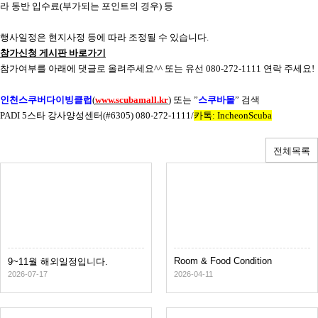
라 동반 입수료
(
부가되는 포인트의 경우
)
등
행사일정은 현지사정 등에 따라 조정될 수 있습니다
.
참가신청
게시판
바로가기
참가여부를 아래에 댓글로 올려주세요
^^
또는 유선
080-272-1111
연락 주세요
!
인천스쿠버다이빙클럽
(
www.scubamall.kr
)
또는
”
스쿠바몰
”
검색
PADI 5
스타 강사양성센터
(#6305) 080-272-1111/
카톡
: IncheonScuba
전체목록
Room & Food Condition
9~11월 해외일정입니다.
2026-07-17
2026-04-11