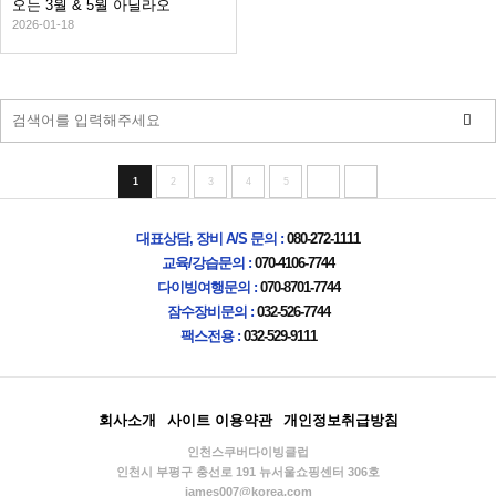
오는 3월 & 5월 아닐라오
2026-01-18
1
2
3
4
5
대표상담, 장비 A/S 문의 :
080-272-1111
교육/강습문의 :
070-4106-7744
다이빙여행문의 :
070-8701-7744
잠수장비문의 :
032-526-7744
팩스전용 :
032-529-9111
회사소개
사이트 이용약관
개인정보취급방침
인천스쿠버다이빙클럽
인천시 부평구 충선로 191 뉴서울쇼핑센터 306호
james007@korea.com