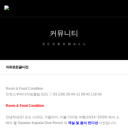
커뮤니티
SCUBAMALL
자유로운글/사진
Room & Food Condition
인천스쿠버다이빙클럽 (121.♡.93.139)
26-04-11 09:43
118 hit
Room & Food Condition
안녕하세요
!
오는 시파단
,
가팔라이
,
마불 다이빙 여행
(10/14~10/20)
에서 스
테이 할
Sipadan Kapalai Dive Resort
의
객실 및 음식 컨디션
사진입니다
.