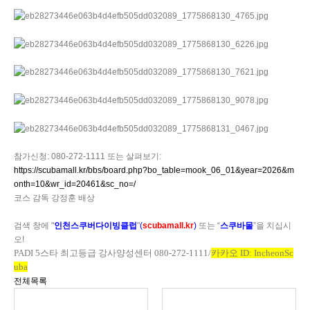
참가신청
: 080-272-1111 또는
살펴보기
:
https://scubamall.kr/bbs/board.php?bo_table=mook_06_01&year=2026&m
onth=10&wr_id=20461&sc_no=/
코스 감독 강정훈 배상
검색 창에
"
인천스쿠버다이빙클럽
"
(
scubamall.kr
)
또는 “
스쿠바몰
”을 치십시
오
!
PADI 5
스타 최고등급 강사양성센터
080-272-1111/
카카오
ID: IncheonSc
uba
전체목록