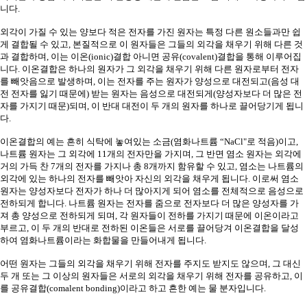
니다
.
외각이 가질 수 있는 양보다 적은 전자를 가진 원자는 특정 다른 원소들과만 쉽
게 결합될 수 있고
,
본질적으로 이 원자들은 그들의 외각을 채우기 위해 다른 것
과 결합하며
,
이는 이온
(ionic)
결합 아니면 공유
(covalent)
결합을 통해 이루어집
니다
.
이온결합은 하나의 원자가 그 외각을 채우기 위해 다른 원자로부터 전자
를 빼앗음으로 발생하며
,
이는 전자를 주는 원자가 양성으로 대전되고
(
음성 대
전 전자를 잃기 때문에
)
받는 원자는 음성으로 대전되게
(
양성자보다 더 많은 전
자를 가지기 때문
)
되며
,
이 반대 대전이 두 개의 원자를 하나로 끌어당기게 됩니
다
.
이온결합의 예는 흔히 식탁에 놓여있는 소금
(
염화나트륨 “
NaCl"
로 적음
)
이고
,
나트륨 원자는 그 외각에
11
개의 전자만을 가지며
,
그 반면 염소 원자는 외각에
거의 가득 찬
7
개의 전자를 가지나 총
8
개까지 함유할 수 있고
,
염소는 나트륨의
외각에 있는 하나의 전자를 빼앗아 자신의 외각을 채우게 됩니다
.
이로써 염소
원자는 양성자보다 전자가 하나 더 많아지게 되어 염소를 전체적으로 음성으로
전하되게 합니다
.
나트륨 원자는 전자를 줌으로 전자보다 더 많은 양성자를 가
져 총 양성으로 전하되게 되며
,
각 원자들이 전하를 가지기 때문에 이온이라고
부르고
,
이 두 개의 반대로 전하된 이온들은 서로를 끌어당겨 이온결합을 달성
하여 염화나트륨이라는 화합물을 만들어내게 됩니다
.
어떤 원자는 그들의 외각을 채우기 위해 전자를 주지도 받지도 않으며
,
그 대신
두 개 또는 그 이상의 원자들은 서로의 외각을 채우기 위해 전자를 공유하고
,
이
를 공유결합
(comalent bonding)
이라고 하고 흔한 예는 물 분자입니다
.