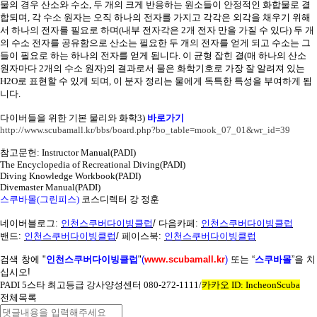
물의 경우 산소와 수소
,
두 개의 크게 반응하는 원소들이 안정적인 화합물로 결
합되며
,
각 수소 원자는 오직 하나의 전자를 가지고 각각은 외각을 채우기 위해
서 하나의 전자를 필요로 하며
(
내부 전자각은
2
개 전자 만을 가질 수 있다
)
두 개
의 수소 전자를 공유함으로 산소는 필요한 두 개의 전자를 얻게 되고 수소는 그
들이 필요로 하는 하나의 전자를 얻게 됩니다
.
이 균형 잡힌 결
(
매 하나의 산소
원자마다
2
개의 수소 원자
)
의 결과로서 물은 화학기호로 가장 잘 알려져 있는
H2O
로 표현할 수 있게 되며
,
이 분자 정리는 물에게 독특한 특성을 부여하게 됩
니다
.
다이버들을 위한 기본 물리와 화학
3)
바로가기
http://www.scubamall.kr/bbs/board.php?bo_table=mook_07_01&wr_id=39
참고문헌
: Instructor Manual(PADI)
The Encyclopedia of Recreational Diving(PADI)
Diving Knowledge Workbook(PADI)
Divemaster Manual(PADI)
스쿠바몰
(
그린피스
)
코스디렉터 강 정훈
네이버블로그
:
인천스쿠버다이빙클럽
/
다음카페
:
인천스쿠버다이빙클럽
밴드
:
인천스쿠버다이빙클럽
/
페이스북
:
인천스쿠버다이빙클럽
검색 창에
"
인천스쿠버다이빙클럽
"
(
www.scubamall.kr
)
또는 “
스쿠바몰
”을 치
십시오
!
PADI 5
스타 최고등급 강사양성센터
080-272-1111/
카카오
ID: IncheonScuba
전체목록