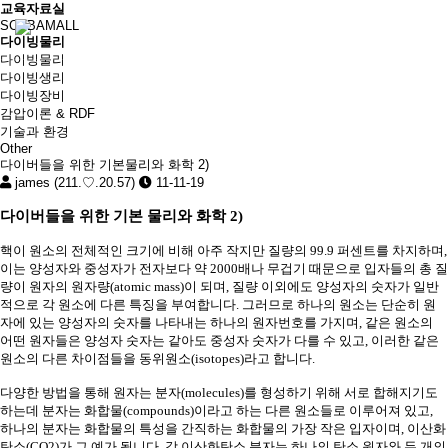
교육자료실
SCUBAMALL
다이빙물리
다이빙물리
다이빙생리
다이빙장비
감압이론 & RDF
기술과 환경
Other
다이버들을 위한 기본물리와 화학 2)
james (211.♡.20.57)
11-11-19
다이버들을 위한 기본 물리와 화학
2)
핵이 원소의 전체적인 크기에 비해 아주 작지만 질량의
99.9
퍼센트를 차지하며
,
이는 양성자와 중성자가 전자보다 약
2000
배나 무겁기 때문으로 입자들의 총 질
량이 원자의 원자량
(atomic mass)
이 되며
,
질량 이외에도 양성자의 숫자가 일반
적으로 각 원소에 다른 특징을 부여합니다
.
그러므로 하나의 원소는 단순히 원
자에 있는 양성자의 숫자를 나타내는 하나의 원자번호를 가지며
,
같은 원소의
어떤 원자들은 양성자 숫자는 같아도 중성자 숫자가 다를 수 있고
,
이러한 같은
원소의 다른 차이점들을 동위원소
(isotopes)
라고 합니다
.
다양한 방법을 통해 원자는 분자
(molecules)
를 형성하기 위해 서로 합해지기도
하는데 분자는 화합물
(compounds)
이라고 하는 다른 원소들로 이루어져 있고
,
하나의 분자는 화합물의 특성을 간직하는 화합물의 가장 작은 입자이며
,
이산화
탄소
(CO2)
가 그 예가 됩니다
.
각 이산화탄소 분자는 하나의 탄소 원자와 두 개의