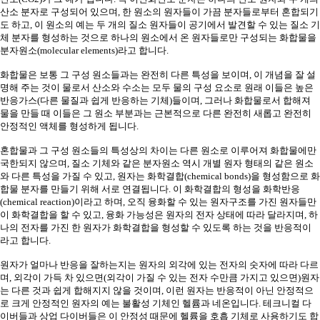
산소 분자로 구성되어 있으며
,
한 원소의 원자들이 가끔 분자들로부터 혼합되기
도 하고
,
이 원소의 예는 두 개의 질소 원자들이 공기에서 발견할 수 있는 질소 기
체 분자를 형성하는 것으로 하나의 원소에서 온 원자들로만 구성되는 화합물을
분자원소
(molecular elements)
라고 합니다
.
화합물은 보통 그 구성 원소들과는 완전히 다른 특성을 보이며
,
이 개념을 잘 설
명해 주는 것이 물로서 산소와 수소는 모두 물의 구성 요소로 원래 이들은 높은
반응가스
(
다른 물질과 쉽게 반응하는 기체
)
들이며
,
그러나 화합물로서 합해져
물을 만들 때 이들은 그 원소 부분과는 근본적으로 다른 완전히 새롭고 완전히
안정적인 액체를 형성하게 됩니다
.
혼합물과 그 구성 원소들의 특성상의 차이는 다른 원소로 이루어져 화합물에만
국한되지 않으며
,
질소 기체와 같은 분자원소 역시 개별 원자 형태의 같은 원소
와 다른 특성을 가질 수 있고
,
원자는 화학결합
(chemical bonds)
을 형성함으로 화
합물 분자를 만들기 위해 서로 연결됩니다
.
이 화학결합의 형성을 화학반응
(chemical reaction)
이라고 하며
,
오직 융화할 수 있는 원자구조를 가진 원자들만
이 화학결합을 할 수 있고
,
융화 가능성은 원자의 전자 상태에 따라 달라지며
,
하
나의 전자를 가진 한 원자가 화학결합을 형성할 수 있도록 하는 것을 반응적이
라고 합니다
.
원자가 얼마나 반응을 잘하는지는 원자의 외각에 있는 전자의 숫자에 따라 다르
며
,
외각이 가득 차 있으면
(
외각이 가질 수 있는 전자 수만큼 가지고 있으면
)
원자
는 다른 것과 쉽게 합해지지 않을 것이며
,
이런 원자는 반응적이 아닌 안정적으
로 크게 안정적인 원자의 예는 불활성 기체인 헬륨과 네온입니다
.
테크니컬 다
이버들과 상업 다이버들은 이 안정성 때문에 헬륨을 호흡 기체로 사용하기도 합