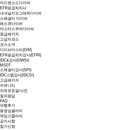
어드밴스드다이버
EFR응급처치사
내셔널지오그래픽다이버
스페셜티 다이버
레스큐다이버
마스터스쿠버다이버
중급패키지
고급자코스
코스소개
다이브마스터(D/M)
EFR응급처치강사(EFRI)
IDC&강사(OWSI)
MSDT
스페셜티강사(SPI)
IDC스텝강사(IDCSI)
고급패키지
커뮤니티
자유로운글/사진
질의응답
FAQ
여행후기
동영상갤러리
제임스갤러리
공지사항
참가신청