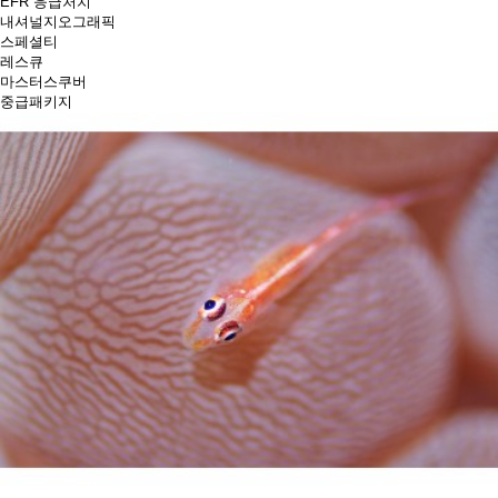
EFR 응급처치
내셔널지오그래픽
스페셜티
레스큐
마스터스쿠버
중급패키지