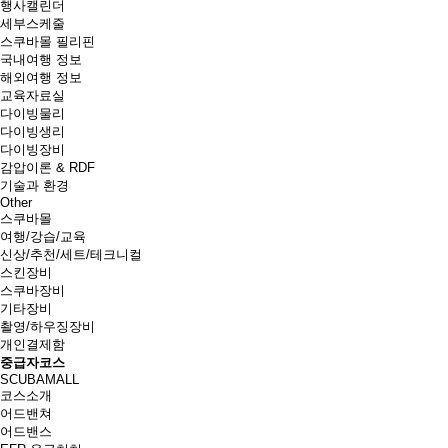
행사캘린더
세부스케줄
스쿠바몰 필리핀
국내여행 정보
해외여행 정보
교육자료실
다이빙물리
다이빙생리
다이빙장비
감압이론 & RDF
기술과 환경
Other
스쿠바몰
여행/강습/교육
신상/추천/세트/테크니컬
스킨장비
스쿠바장비
기타장비
촬영/하우징장비
개인결제함
중급자코스
SCUBAMALL
코스소개
어드밴쳐
어드밴스