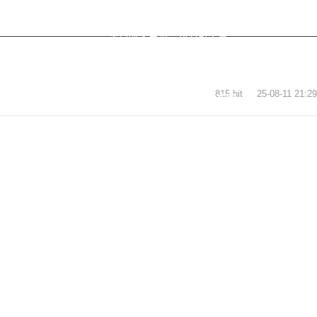
주문배송조회
위시리스트
815 hit
25-08-11 21:29
캘린더
교육자료실
스쿠바몰