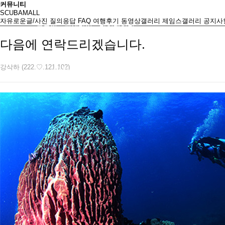
커뮤니티
SCUBAMALL
자유로운글/사진
질의응답
FAQ
여행후기
동영상갤러리
제임스갤러리
공지사
로그인
회원가입
마이페이지
다음에 연락드리겠습니다.
강삭하 (222.♡.121.102)
인천스쿠버
초급자코스
중급