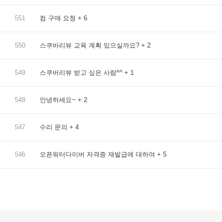
551
컴 구매 요청
+ 6
550
스쿠바리뷰 교육 계획 있으실까요?
+ 2
549
스쿠버리뷰 받고 싶은 사람^^
+ 1
548
안녕하세요~
+ 2
547
수리 문의
+ 4
546
오픈워터다이버 자격증 재발급에 대하여
+ 5