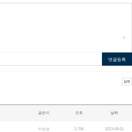
답변
글쓴이
조회
날짜
이성섭
3,706
2023-09-01