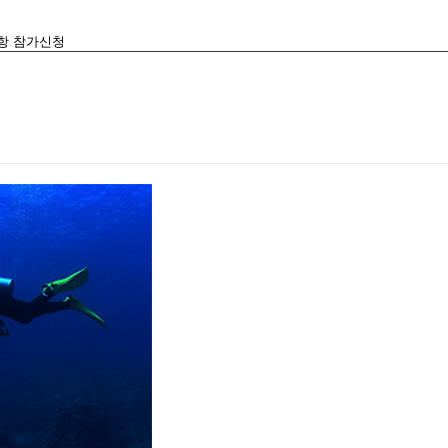
항
참가신청
자코스
고급자코스
커뮤니티
행사