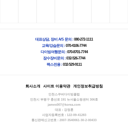
대표상담, 장비 A/S 문의 :
080-272-1111
교육/강습문의 :
070-4106-7744
다이빙여행문의 :
070-8701-7744
잠수장비문의 :
032-526-7744
팩스전용 :
032-529-9111
회사소개
사이트 이용약관
개인정보취급방침
인천스쿠버다이빙클럽
인천시 부평구 충선로 191 뉴서울쇼핑센터 306호
james007@korea.com
대표 : 강정훈
사업자등록번호 : 122-09-41283
통신판매신고번호 : 2007-3540061-30-2-00433