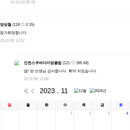
23-11-03 05:33
양성철
(118.♡.2.15)
참가희망합니다
23-11-06 12:52
인천스쿠버다이빙클럽
(121.♡.185.69)
넵! 양 선생님 감사합니다. 확약 되었습니다.
23-11-06 13:09
2023 . 11
일
월
화
수
목
금
토
1
2
3
4