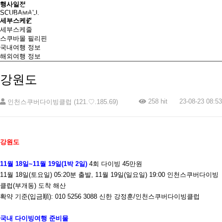
행사일정
SCUBAMALL
세부스케줄
세부스케줄
스쿠바몰 필리핀
국내여행 정보
해외여행 정보
강원도
258 hit
23-08-23 08:53
인천스쿠버다이빙클럽 (121.♡.185.69)
강원도
11
월
18
일
~11
월
19
일
(1
박
2
일
)
4
회 다이빙
45
만원
11
월
18
일
(
토요일
) 05:20
분 출발
, 11
월
19
일
(
일요일
) 19:00
인천스쿠버다이빙
클럽
(
부개동
)
도착 해산
확약
기준
(
입금順
): 010 5256 3088
신한 강정훈
/
인천스쿠버다이빙클럽
국내 다이빙여행 준비물