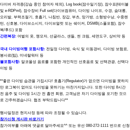
다이버 자격증
(
강습 중인 참여자 제외
), Log book(
잠수일기장
),
잠수표
(
테이블
및
e-RDPml),
잠수장비
Full set(
다이브컴퓨터
,
다이빙 나이프
,
수경
,
숨대롱
,
오리발
,
부력조절기
,
호흡기
,
나침반
,
장갑
,
부츠
,
망가방
,
소형방수낭
,
수중렌
턴
,
신호봉
,
다이브소시지
,
다이브얼럿 또는 쉐이커
, D
SMB(
스풀포함
),
잠수
복
/
후드
)
포함
간편복장
:
여벌의 옷
,
챙모자
,
선글라스
,
샌들
,
썬 크림
,
세면도구
,
상비약 등
국내 다이빙여행 포함사항
:
전일정 다이빙
,
숙식 및 이동경비
,
다이빙 보험료
,
봉사료
(
팁
),
미네랄워터 등
불포함사항
:
알코올성 음료를 포함한 개인적인 선호음료 및 선택관광
,
선택다
이빙 등
**
좋은 다이빙 습관을 가집시다
!
호흡기
(Regulator)
가 없으면 다이빙을 못하지
만 로그북이 없어도 다이빙을 못하기는 마찬가지입니다
.
또한 다이빙
8
시간
전 음주 및 다이빙
1
시간 전 흡연 회원
,
고객님은 차기 다이빙을 포기한 것으
로 간주하겠습니다
.
협조 부탁드립니다
**
행사일정은 현지사정 등에 따라 조정될 수 있습니다
.
참가신청
게시판
바로가기
참가여부를 아래에 댓글로 달아주세요
^^
또는 유선
080-272-1111
번으로 신청