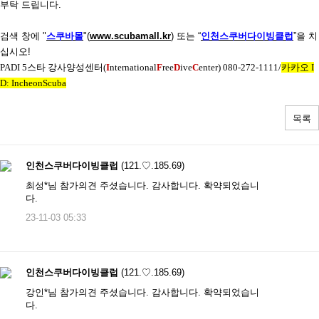
부탁 드립니다
.
검색 창에
"
스쿠바몰
"(
www.scubamall.kr
)
또는 “
인천스쿠버다이빙클럽
”을 치
십시오
!
PADI 5
스타 강사양성센터
(
I
nternational
F
ree
D
ive
C
enter) 080-272-1111/
카카오
I
D: IncheonScuba
목록
인천스쿠버다이빙클럽
(121.♡.185.69)
최성*님 참가의견 주셨습니다. 감사합니다. 확약되었습니
다.
23-11-03 05:33
인천스쿠버다이빙클럽
(121.♡.185.69)
강인*님 참가의견 주셨습니다. 감사합니다. 확약되었습니
다.