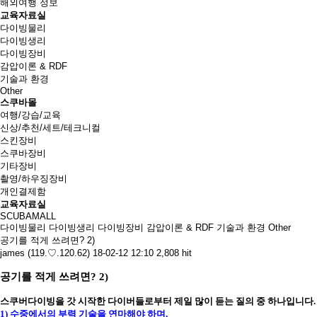
해외여행 정보
교육자료실
다이빙물리
다이빙생리
다이빙장비
감압이론 & RDF
기술과 환경
Other
스쿠바몰
여행/강습/교육
신상/추천/세트/테크니컬
스킨장비
스쿠바장비
기타장비
촬영/하우징장비
개인결제함
교육자료실
SCUBAMALL
다이빙물리
다이빙생리
다이빙장비
감압이론 & RDF
기술과 환경
Other
공기를 적게 쓰려면? 2)
james (119.♡.120.62)
18-02-12 12:10
2,808 hit
공기를 적게 쓰려면?
2)
스쿠버다이빙을 갓 시작한 다이버들로부터 제일 많이 듣는 질의 중 하나입니다
.
1)
수중에서의 부력 기술을 연마해야 하며
,