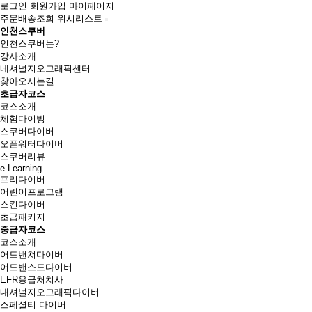
로그인
회원가입
마이페이지
주문배송조회
위시리스트
인천스쿠버
인천스쿠버는?
강사소개
네셔널지오그래픽센터
찾아오시는길
초급자코스
코스소개
체험다이빙
스쿠버다이버
오픈워터다이버
스쿠버리뷰
e-Learning
프리다이버
어린이프로그램
스킨다이버
초급패키지
중급자코스
코스소개
어드밴쳐다이버
어드밴스드다이버
EFR응급처치사
내셔널지오그래픽다이버
스페셜티 다이버