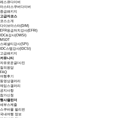
레스큐다이버
마스터스쿠버다이버
중급패키지
고급자코스
코스소개
다이브마스터(D/M)
EFR응급처치강사(EFRI)
IDC&강사(OWSI)
MSDT
스페셜티강사(SPI)
IDC스텝강사(IDCSI)
고급패키지
커뮤니티
자유로운글/사진
질의응답
FAQ
여행후기
동영상갤러리
제임스갤러리
공지사항
참가신청
행사캘린더
세부스케줄
스쿠바몰 필리핀
국내여행 정보