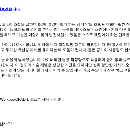
토해보겠습니다
.
있고
, BC
조절도 잘하며
BC
에 넣었다 뺐다 하는 공기 양도 초보 단계보다 훨씬
결정하는 능력과 납의 위치를 분산시키는 능력입니다
.
스노우 스키어나 기타 다른 
듭 해보고 기술을 어렵지 않게 발전시킬 수 있음을 스스로 깨달아야 하는 단계
야 하며 나아가서 장비의 이해에 보다 직접적인 접근이 필요합니다
. PADI
사이드마
쓰고 우아한 유선형 자세를 유지하는 데 도움이 됩니다
.
물론 공기의 사용량도 
은 늘 배울게 남아있습니다
.
다이버라면 납을 적정량으로 착용하며 공기 통과 슈트
어야합니다
.
이 정도의 기술 레벨은 상당한 기간을 요하지만 성취 할만한 가치가 
는 기간이 많은 다이버들에게 의미가 큰 말입니다
.
가끔 주말에나 잠수 하고 겨
니다 입니다.
e Workbook(PADI),
코스디렉터 강정훈
치십시오
!