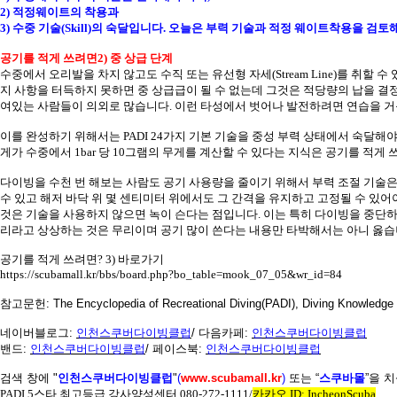
2)
적정웨이트의 착용과
3)
수중 기술
(Skill)
의 숙달입니다
.
오늘은 부력 기술과 적정 웨이트착용을 검
공기를 적게 쓰려면
2)
중 상급 단계
수중에서 오리발을 차지 않고도 수직 또는 유선형 자세
(Stream Line)
를 취할 수 
지 사항을 터득하지 못하면 중 상급급이 될 수 없는데 그것은 적당량의 납을 
여있는 사람들이 의외로 많습니다
.
이런 타성에서 벗어나 발전하려면 연습을 거
이를 완성하기 위해서는
PADI 24
가지 기본 기술을 중성 부력 상태에서 숙달해
게가 수중에서
1bar
당
10
그램의 무게를 계산할 수 있다는 지식은 공기를 적게 
다이빙을 수천 번 해보는 사람도 공기 사용량을 줄이기 위해서 부력 조절 기술
수 있고 해저 바닥 위 몇 센티미터 위에서도 그 간격을 유지하고 고정될 수 있
것은 기술을 사용하지 않으면 녹이 슨다는 점입니다
.
이는 특히 다이빙을 중단하
리라고 상상하는 것은 무리이며 공기 많이 쓴다는 내용만 타박해서는 아니 옳습
공기를 적게 쓰려면
? 3) 바로가기
https://scubamall.kr/bbs/board.php?bo_table=mook_07_05&wr_id=84
참고문헌
: The Encyclopedia of Recreational Diving(PADI), Diving Knowledg
네이버블로그
:
인천스쿠버다이빙클럽
/
다음카페
:
인천스쿠버다이빙클럽
밴드
:
인천스쿠버다이빙클럽
/
페이스북
:
인천스쿠버다이빙클럽
검색 창에
"
인천스쿠버다이빙클럽
"
(
www.scubamall.kr
)
또는 “
스쿠바몰
”을 
PADI 5
스타 최고등급 강사양성센터
080-272-1111/
카카오
ID: IncheonScuba