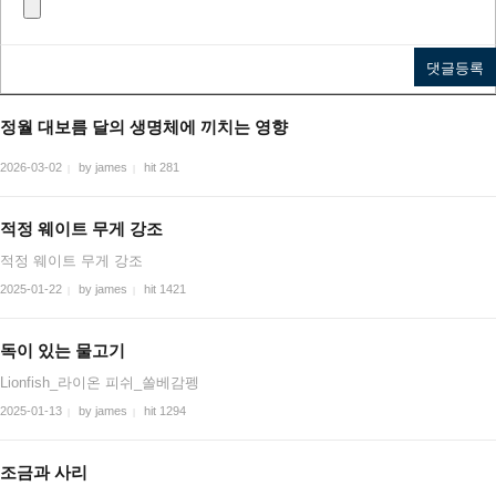
정월 대보름 달의 생명체에 끼치는 영향
2026-03-02
by james
hit 281
|
|
적정 웨이트 무게 강조
적정 웨이트 무게 강조
2025-01-22
by james
hit 1421
|
|
독이 있는 물고기
Lionfish_라이온 피쉬_쏠베감펭
2025-01-13
by james
hit 1294
|
|
조금과 사리