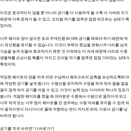
이것은 효과적이지 않을 뿐 아니라 공기를 더 사용하게 될 수록 더 가벼워 지기
때문에 더욱 문제가 될 수 있고
,
오리발 차기를 멈추면 점점 떠오르는 상태가 특
징이며
,
너무 웨이트 양이 많으면 초과 무게만큼
BCD
에 공기를 채워야 하기 때문에 역
시 유선형을 유지할 수 없습니다
.
이것이 부력의 중심을 변화시켜 다리를 낮게
가슴을 높게 만들며 효과적이지 못한 것 이외에도 이 자세 때문에 다리로 수중
생물체를 손상시킬 확률이 커지고 오리발 차기를 멈추면 점점 가라앉는 상태가
특징이며
,
적당한 웨이트의 양을 차게 되면 수심에서 웨트슈트의 압축을 보상하도록
BCD
에 적당한 공기를 넣게 됩니다
.
수평선을 유지하며 수영을 하게 되어 몸을 질질
끌지 않게 되어 공기를 아낄 수 있고
,
이것이 능력 있는 다이버의 하나의 징표가
됩니다
.
적절한 웨이트를 찼을 때 여러분은 수중에서 수평으로 움직이게 되고
너무 적게 또는 너무 많이 웨이트를 찬 경우에는 수평 자세를 유지할 수 없게 되
어 움직이면서 아시다시피 물에 저항하는 면이 커지게 되며
,
이로서 공기를 낭
비하게 됩니다.
공기를 적게 쓰려면
? 1) 바로가기