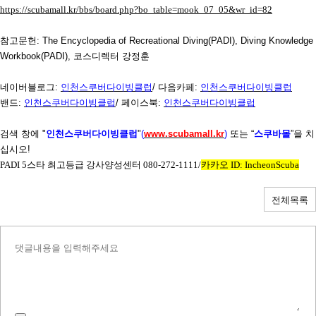
https://scubamall.kr/bbs/board.php?bo_table=mook_07_05&wr_id=82
참고문헌
: The Encyclopedia of Recreational Diving(PADI), Diving Knowledge
Workbook(PADI),
코스디렉터 강정훈
네이버블로그
:
인천스쿠버다이빙클럽
/
다음카페
:
인천스쿠버다이빙클럽
밴드
:
인천스쿠버다이빙클럽
/
페이스북
:
인천스쿠버다이빙클럽
검색 창에
"
인천스쿠버다이빙클럽
"
(
www.scubamall.kr
)
또는 “
스쿠바몰
”을 치
십시오
!
PADI 5
스타 최고등급 강사양성센터
080-272-1111/
카카오
ID: IncheonScuba
전체목록