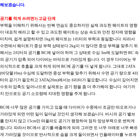
해보겠습니다
.
공기를 적게 쓰려면
3)
고급 단계
부력을 이해하기 위해서는 반복 연습도 중요하지만 실제 과도한 웨이트의 영향
이 대표적 예라고 할 수 있고 과도한 웨이트는 상승 속도와 안전 정지에 영향을
미치며
,
쉽게 설명하자면
1kg
의 웨이트는
1
리터의 부력과 동일합니다
.
따라서
수면에서 웨이트가 중성 부력 상태보다
2kg
이 더 많다면 중성 부력을 맞추기 위
해서는
2
리터의 공기를
BC
에 넣어야 하며 그 상태로 수심
3m
에 도달하면
BC
속
의 공기가 압축 되어 다이버는 바닥으로 가라앉게 됩니다
.
이 경우 다이버는 무
의식적으로 호흡을 크게 하게 되며
BC
에 공기를 더 넣게 됩니다
.
그대로
2ATA
(
바닷물
10m)
수심에 도달하면 중성 부력을 맞추기 위해서 수면 공기 량으로
4
리
터의 공기가 필요하고
3ATA(20m)
에서는
6
리터가 필요합니다
.
수심이 깊어지면
수트의 압축도 일어나므로 실제로는 공기 량을 좀 더 추가해야 합니다
.
여기까
지 만으로도 공기 소모량에 지대한 영향을 주게 됩니다
.
BC
에 너무 많은 공기를 가지고 있을 때 다이버가 수중에서 조금만 떠오르거나
가라앉게 되면 어떤 일이 일어날 것인지 생각해 보겠습니다
.
비시의 공기 밸브
를 만지지 않고
15cm
만 떠올라도 공기가 팽창하여 점차 양성부력으로 변하게
됩니다
.
따라서
BC
에서 공기를 배출하게 되며 그러면 또 너무 아래로 너무 빠르
게 가라앉을 것이므로 반사적으로 숨을 크게 들이쉬면서 인플레이터를 누르게