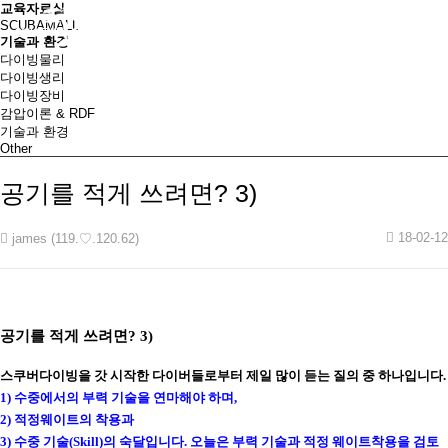
교육자료실
SCUBAMALL
기술과 환경
다이빙물리
다이빙생리
다이빙장비
감압이론 & RDF
기술과 환경
Other
공기를 적게 쓰려면? 3)
18-02-12
james (119.♡.120.62)
공기를 적게 쓰려면?
3)
스쿠버다이빙을 갓 시작한 다이버들로부터 제일 많이 듣는 질의 중 하나입니다
.
1)
수중에서의 부력 기술을 연마해야 하며
,
2)
적정웨이트의 착용과
3)
수중 기술
(Skill)
의 숙달입니다
.
오늘은 부력 기술과 적정 웨이트착용을 검토