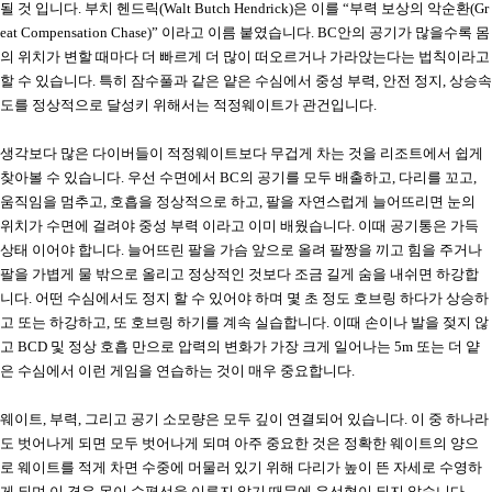
될 것 입니다
.
부치 헨드릭
(Walt Butch Hendrick)
은 이를
“
부력 보상의 악순환
(Gr
eat Compensation Chase)”
이라고 이름 붙였습니다
. BC
안의 공기가 많을수록 몸
의 위치가 변할 때마다 더 빠르게 더 많이 떠오르거나 가라앉는다는 법칙이라고
할 수 있습니다
.
특히 잠수풀과 같은 얕은 수심에서 중성 부력
,
안전 정지
,
상승속
도를 정상적으로 달성키 위해서는 적정웨이트가 관건입니다
.
생각보다 많은 다이버들이 적정웨이트보다 무겁게 차는 것을 리조트에서 쉽게
찾아볼 수 있습니다
.
우선 수면에서
BC
의 공기를 모두 배출하고
,
다리를 꼬고
,
움직임을 멈추고
,
호흡을 정상적으로 하고
,
팔을 자연스럽게 늘어뜨리면 눈의
위치가 수면에 걸려야 중성 부력 이라고 이미 배웠습니다
.
이때 공기통은 가득
상태 이어야 합니다
.
늘어뜨린 팔을 가슴 앞으로 올려 팔짱을 끼고 힘을 주거나
팔을 가볍게 물 밖으로 올리고 정상적인 것보다 조금 길게 숨을 내쉬면 하강합
니다
.
어떤 수심에서도 정지 할 수 있어야 하며 몇 초 정도 호브링 하다가 상승하
고 또는 하강하고
,
또 호브링 하기를 계속 실습합니다
.
이때 손이나 발을 젖지 않
고
BCD
및 정상 호흡 만으로 압력의 변화가 가장 크게 일어나는
5m
또는 더 얕
은 수심에서 이런 게임을 연습하는 것이 매우 중요합니다
.
웨이트
,
부력
,
그리고 공기 소모량은 모두 깊이 연결되어 있습니다
.
이 중 하나라
도 벗어나게 되면 모두 벗어나게 되며 아주 중요한 것은 정확한 웨이트의 양으
로 웨이트를 적게 차면 수중에 머물러 있기 위해 다리가 높이 뜬 자세로 수영하
게 되며 이 경우 몸이 수평선을 이루지 않기 때문에 유선형이 되지 않습니다
.