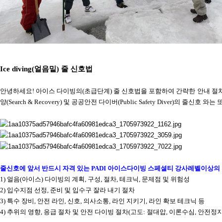
Ice diving(
얼음밑
)
줄 신호법
안녕하세요
!
아이스 다이빙의
(
초급단계
)
줄 신호법을 포함하여 간략한 안내 
양
(Search & Recovery)
및 공공안전 다이버
(Public Safety Diver)
의 줄신호 와는 
줄신호에 앞서 반드시 자격 있는
PADI
아이스다이빙 스페셜티 강사레벨이상의
1)
얼음
(
아이스
)
다이빙의 계획
,
구성
,
절차
,
테크닉
,
문제점 및 위험성
2)
입수지점 선정
,
준비 및 입수구 잘라 내기 절차
3)
특수 장비
,
안전 라인
,
신호
,
의사소통
,
라인 지키기
,
라인 확보 테크닉 등
4)
추위의 영향
,
응급 절차 및 안전
다이빙 절차
(
고도
:
절대압
,
이론수심
,
안전정