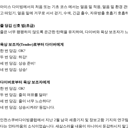
아이스 다이빙에서의 처음 또는 기초 코스 에서는 얼음 밑 적응
,
얼음 밑 환경 관
고 떠있기
,
얼음 밑에 거꾸로 서서 걷기
,
수색
,
긴급 출수
,
자유방출 호흡기 호흡
줄 당김 신호 법
(
초급
)
줄은 너무 팽팽하지 않도록 은근한 탄력을 유지하며
,
다이버와 육상 보조자가 느
육상 보조자
(Tender)
로부터 다이버에게
한 번 당김
: OK?
두 번 당김
:
하강
!
세 번 당김
:
상승 준비
!
네 번 당김
:
상승
!
다이버로부터 육상 보조자에게
한 번 당김
: OK!
두 번 당김
:
줄의 여유를 달라
!
세 번 당김
:
줄이 너무 느슨하다
!
네 번 당김
:
상승시켜라
!
등입니다
.
인천스쿠버다이빙클럽에서 지난
2
월 남극 세종기지 및 장보고함 기지의 연구
다는 안타까움의 소식이었습니다
.
새삼스러울 내용이 아니어서 둔감하시지 말고