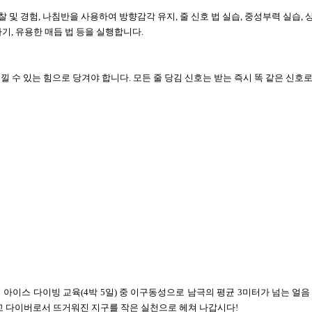
찰 및 경험
,
나침반을 사용하여 방향감각 유지
,
줄 신호 법 실습
,
중성부력 실습
,
하기
,
유용한 매듭 법 등을 실행합니다
.
낄 수 있는 힘으로 당겨야 합니다
.
모든 줄 당김 신호는 받는 즉시 똑 같은 신호
팀 아이스 다이빙 교육
(4
박
5
일
)
중 이구동성으로 남극의 평균
3
미터가 넘는 얼음
 다이버로서 뜨거워진 지구를 작은 실천으로 헤쳐 나갑시다
!