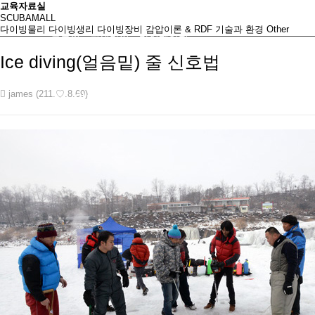
교육자료실
SCUBAMALL
다이빙물리
다이빙생리
다이빙장비
감압이론 & RDF
기술과 환경
Other
로그인
회원가입
마이페이지
Ice diving(얼음밑) 줄 신호법
james (211.♡.8.69)
인천스쿠버
초급자코스
중급