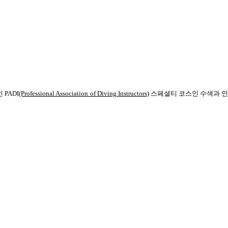
인
PADI
(Professional Association of Diving Instructors)
스페셜티 코스인 수색과 