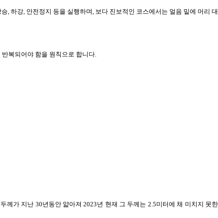
상승
,
하강
,
안전정지 등을 실행하며
,
보다 진보적인 코스에서는 얼음 밑에 머리 대
로 반복되어야 함을 원칙으로 합니다
.
 두께가 지난
30
년동안 얇아져
2023
년 현재 그 두께는
2.5
미터에 채 미치지 못