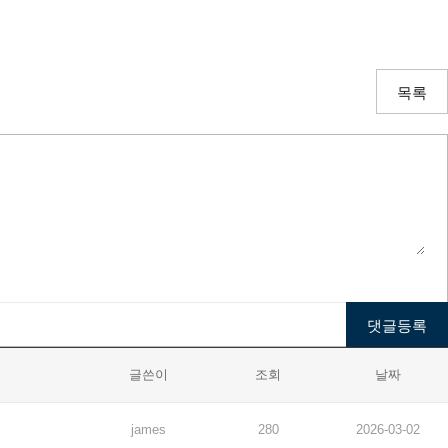
목록
글쓴이
조회
날짜
james
280
2026-03-02