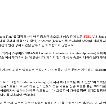
tom Time)
을 결정하는데 매우 중요한 요소로서 상승 전에 보통
STELA
/ S=Signa
시각 청각적 위험 요소 확인
),
A=Ascend(
상승속도를 유지하며 상승
)
의 절차를 
시간과 안전 정지 시간은 잠수 시간에 포함되지 않습니다
.
다
.
따라서 스쿠버
(SCUBA/Self Contained Underwater Breathing Apparatus)
다이
5
초 이상 투자 하시는 게 좋습니다
.
페이지 말미에 상승 속도에 대하여 보다 구체
다 기포에 의해서 발생되는 부상이지만 기포들이 다른 곳에서 기인하며
, AGE(Ar
노 데스 그랑게스
(Maino des Granges)
의 지시 하에 회의를 하고 있었으며 토픽
 실용적으로 너무 느리다는 것이었으며 그는 새로운 상승 속도를 분당
30
미터
 끌어올리기에 불가능한 빠른 속도였습니다
.
그룹은 이 차이를 평균 내기로 결정
 넘도록 사용되어 왔습니다
.
며 두 번째 요소는 얕은 수심에서 정해진 시간 동안 하는 안전 정지입니다
.
세 