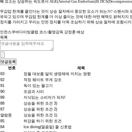
째 요소는 상승하는 속도로서
AGE(Arterial Gas Embolism)
와
DCS(Decompression
무갑압 한계를 줄인다는 것이 상승 절차에서 중요한 요소가 되는가
?
스펜서와 
유되고 있으며 무감압 한계를 더 이상 줄이는 것에 대한 어떤 혜택도 밝혀지지
정지를 가리키고 우리는 안전 정지를 더욱 조심하기 위해 상승 절차에 포함시키
인천스쿠버다이빙클럽 코스
/
촬영감독 강정훈 배상
목록
번호
제목
93
정월 대보름 달의 생명체에 끼치는 영향
92
적정 웨이트 무게 강조
91
독이 있는 물고기
90
조금과 사리
89
지식있는 소비자가 되자!
88
상승을 위한 조건 3)
87
상승을 위한 조건 2)
열람중
상승을 위한 조건 1)
85
하강을 하기 위한 조건
84
Ice diving(얼음밑) 줄 신호법