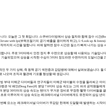
습니다
.
오늘은 그 첫 회입니다
.
스쿠버다이빙에서 상승 절차와 함께 잠수 시간
(Bo
levate with lpi(
부력조절기의 공기 배출을 용이하게 하고
), L=Look up & listen
(
시작까지의 시간을 말합니다
.
바꿔 말하면 잠수 시간은 질소가 빠져 나가는 상승 
미합니다
.
주로
5
미터에서 안전 정지 후 수면으로 상승할 때 사용되는 기술입니
춰 기술되었으며 상승을 시작한 수심이
5
미터 정도라면 수면까지의 도달시간을
2
적인 두 가지 상해
,
즉 동맥 공기 색전증과 감압병에 대해서 살펴보겠습니다
.
둘 
로 나오며 조직과 혈관에 기포를 형성할 때 생깁니다
.
이빙 부대 미해군 다이버들과 연구자들이 미해군 테이블의 수정을 둘러싸고 마이
사령관 닥 패인
(Doug Fane)
의 분당
7.6
미터 상승 속도는 그의 파괴 공작원들에게
며 분당
30
미터의 상승 속도는 텐더가 무거운 장비로 무장한 헬멧 다이버들을
기초로 이루어져 이 상승 속도는 레크레이셔널 다이버에게도 유전되어 삼십 년이
첫 번째 요소는 레크레이셔널 다이버가 무감압 한계에 도달할 때 발생하는 시작이