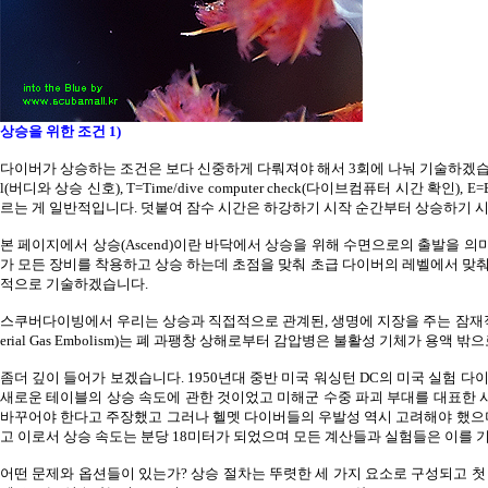
상승을 위한 조건
1)
다이버가 상승하는 조건은 보다 신중하게 다뤄져야 해서
3
회에 나눠 기술하겠
l(
버디와 상승 신호
), T=Time/dive computer check(
다이브컴퓨터 시간 확인
),
E=E
르는 게 일반적입니다
.
덧붙여 잠수 시간은 하강하기 시작 순간부터 상승하기 
본 페이지에서 상승
(Ascend)
이란 바닥에서 상승을 위해 수면으로의 출발을 의
가 모든 장비를 착용하고 상승 하는데 초점을 맞춰 초급 다이버의 레벨에서 맞
적으로 기술하겠습니다
.
스쿠버다이빙에서 우리는 상승과 직접적으로 관계된
,
생명에 지장을 주는 잠재
erial Gas Embolism)
는 폐 과팽창 상해로부터 감압병은 불활성 기체가 용액 밖으
좀더 깊이 들어가 보겠습니다
. 1950
년대 중반 미국 워싱턴
DC
의 미국 실험 다
새로운 테이블의 상승 속도에 관한 것이었고 미해군 수중 파괴 부대를 대표한 
바꾸어야 한다고 주장했고 그러나 헬멧 다이버들의 우발성 역시 고려해야 했으
고 이로서 상승 속도는 분당
18
미터가 되었으며 모든 계산들과 실험들은 이를 
어떤 문제와 옵션들이 있는가
?
상승 절차는 뚜렷한 세 가지 요소로 구성되고 