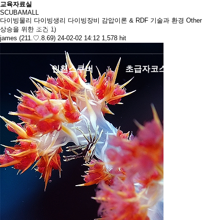
교육자료실
SCUBAMALL
다이빙물리
다이빙생리
다이빙장비
감압이론 & RDF
기술과 환경
Other
로그인
회원가입
마이페이지
상승을 위한 조건 1)
james (211.♡.8.69)
24-02-02 14:12
1,578 hit
인천스쿠버
초급자코스
중급