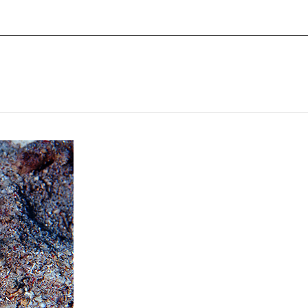
자코스
고급자코스
커뮤니티
행사