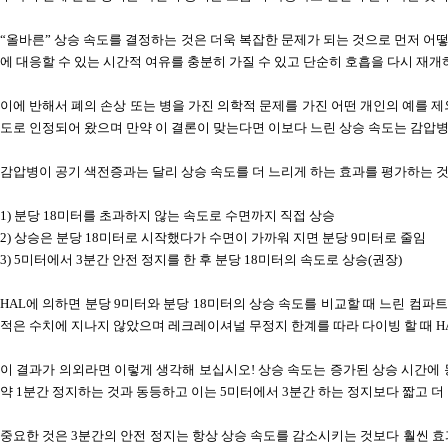
“올바른” 상승 속도를 결정하는 것은 더욱 복잡한 문제가 되는 것으로
먼저 어
에 대응할 수 있는 시간적 여유를 충분히 가질 수 있고
단순히 호흡을 다시 재개하
이에 반해서 폐의 손상 또는 병을 가진 의학적 문제를 가진 어떤 개인의 예를 
도로 인정되어 왔으며
만약 이 결론이 맞는다면 이보다 느린 상승 속도는 감압
감압병이 공기 색전증과는 달리 상승 속도를 더 느리게 하는 효과를 평가하는 
1)
분당
18
미터를 초과하지 않는 속도로 수면까지 직접 상승
2)
상승은 분당
18
미터로 시작했다가 수면이 가까워 지면 분당
9
미터로 줄임
3) 5
미터에서
3
분간 안전 정지를 한 후 분당
18
미터의 속도로 상승
(
권장
)
HAL
에 의하면 분당
9
미터와 분당
18
미터의 상승 속도를 비교할 때 느린 컴파
적은 수치에 지나지 않았으며
레크레이셔널 무정지 한계를 따라 다이빙 할 때
H
이 결과가 의외라면 이렇게 생각해 보십시오
!
상승 속도는 증가된 상승 시간에
약
1
분간 정지하는 것과 동등하고
이는
5
미터에서
3
분간 하는 정지보다 짧고 더
중요한 것은
3
분간의 안전 정지는 항상 상승 속도를 감소시키는 것보다 훨씬 