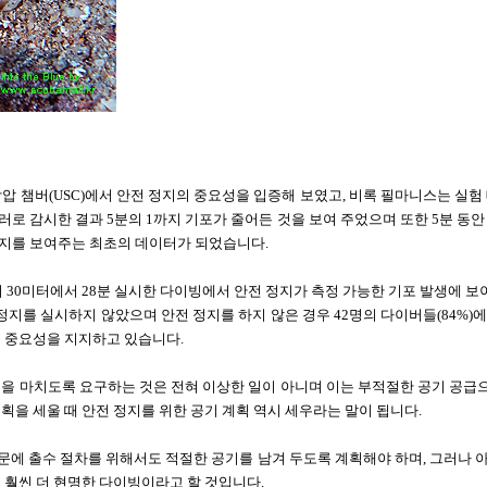
감압 챔버
(USC)
에서 안전 정지의 중요성을 입증해 보였고
,
비록 필마니스는 실험 
러로 감시한 결과
5
분의
1
까지 기포가 줄어든 것을 보여 주었으며 또한
5
분 동안
한지를 보여주는 최초의 데이터가 되었습니다
.
이
30
미터에서
28
분 실시한 다이빙에서 안전 정지가 측정 가능한 기포 발생에 보
 정지를 실시하지 않았으며 안전 정지를 하지 않은 경우
42
명의 다이버들
(84%)
에
의 중요성을 지지하고 있습니다
.
을 마치도록 요구하는 것은 전혀 이상한 일이 아니며
이는 부적절한 공기 공급으
획을 세울 때 안전 정지를 위한 공기 계획 역시 세우라는 말이 됩니다
.
문에 출수 절차를 위해서도 적절한 공기를 남겨 두도록 계획해야 하며
,
그러나 
이 훨씬 더 현명한 다이빙이라고 할 것입니다
.