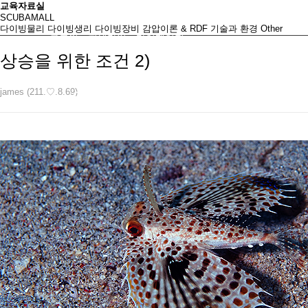
교육자료실
SCUBAMALL
다이빙물리
다이빙생리
다이빙장비
감압이론 & RDF
기술과 환경
Other
로그인
회원가입
마이페이지
상승을 위한 조건 2)
james (211.♡.8.69)
인천스쿠버
초급자코스
중급