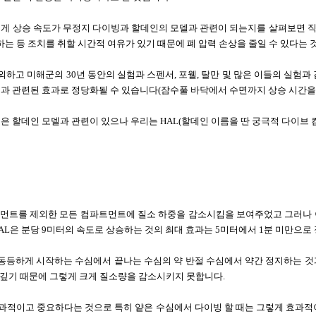
떻게 상승 속도가 무정지 다이빙과 할데인의 모델과 관련이 되는지를 살펴보면
직
는 등 조치를 취할 시간적 여유가 있기 때문에 폐 압력 손상을 줄일 수 있다는 
제외하고
미해군의
30
년 동안의 실험과 스펜서
,
포웰
,
탈만 및 많은 이들의 실험과
병과 관련된 효과로 정당화될 수 있습니다
(
잠수풀 바닥에서 수면까지 상승 시간
것은 할데인 모델과 관련이 있으나
우리는
HAL(
할데인 이름을 딴 궁극적 다이브
트먼트를 제외한 모든 컴파트먼트에 질소 하중을 감소시킴을 보여주었고
그러나 
AL
은 분당
9
미터의 속도로 상승하는 것의 최대 효과는
5
미터에서
1
분 미만으로
 동등하게 시작하는 수심에서 끝나는 수심의 약 반절 수심에서 약간 정지하는 것
 깊기 때문에 그렇게 크게 질소량을 감소시키지 못합니다
.
효과적이고 중요하다는 것으로
특히 얕은 수심에서 다이빙 할 때는 그렇게 효과