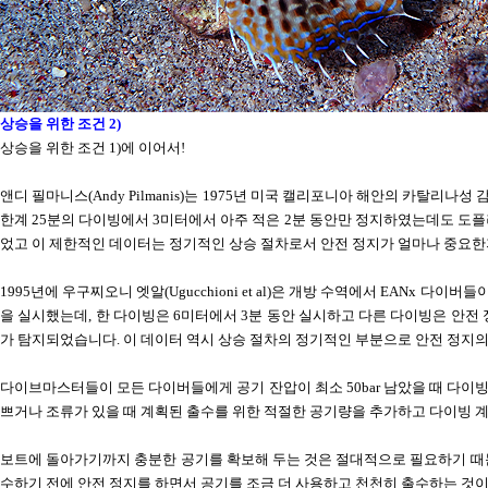
상승을 위한 조건
2)
상승을 위한 조건
1)
에 이어서
!
앤디 필마니스
(Andy Pilmanis)
는
1975
년 미국 캘리포니아 해안의 카탈리나성 
한계
25
분의 다이빙에서
3
미터에서 아주 적은
2
분 동안만 정지하였는데도 도플
었고 이 제한적인 데이터는 정기적인 상승 절차로서 안전 정지가 얼마나 중요
1995
년에 우구찌오니 엣알
(Ugucchioni et al)
은 개방 수역에서
EANx
다이버들
을 실시했는데
,
한 다이빙은
6
미터에서
3
분 동안 실시하고 다른 다이빙은 안전
가 탐지되었습니다
.
이 데이터 역시 상승 절차의 정기적인 부분으로 안전 정지
다이브마스터들이 모든 다이버들에게 공기 잔압이 최소
50bar
남았을 때 다이빙
쁘거나 조류가 있을 때 계획된 출수를 위한 적절한 공기량을 추가하고
다이빙 계
보트에 돌아가기까지 충분한 공기를 확보해 두는 것은 절대적으로 필요하기 때
수하기 전에 안전 정지를 하면서 공기를 조금 더 사용하고 천천히 출수하는 것