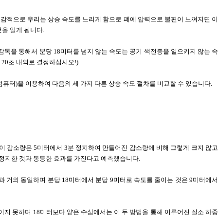
감적으로 우리는 상승 속도를 느리게 함으로 폐에 압력으로 불편이 느껴지면 
것을 알게 됩니다
.
 감독을 통해서 분당
18
미터를 넘지 않는 속도는 공기 색전증을 일으키지 않는 
을
20
초 내외로 결정하십시오
!)
 컴퓨터
)
을 이용하여 다음의 세 가지 다른 상승 속도 절차를 비교할 수 있습니다
.
이 감소량은
5
미터에서
3
분 정지하여 만들어진 감소량에 비해 그렇게 크지 않
 정지한 것과 동등한 효과를 가진다고 예측했습니다
.
과 거의 동일하며
분당
18
미터에서 분당
9
미터로 속도를 줄이는 것은
9
미터에
적이지 못하며
18
미터보다 얕은 수심에서는 이 두 방법을 통해 이루어진 질소 하중