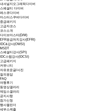
내셔널지오그래픽다이버
스페셜티 다이버
레스큐다이버
마스터스쿠버다이버
중급패키지
고급자코스
코스소개
다이브마스터(D/M)
EFR응급처치강사(EFRI)
IDC&강사(OWSI)
MSDT
스페셜티강사(SPI)
IDC스텝강사(IDCSI)
고급패키지
커뮤니티
자유로운글/사진
질의응답
FAQ
여행후기
동영상갤러리
제임스갤러리
공지사항
참가신청
행사캘린더
세부스케줄