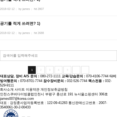
2018-02-12
by james
hit 2807
|
|
공기를 적게 쓰려면? 1)
2018-02-12
by james
hit 2688
|
|
1
2
3
4
5
대표상담, 장비 A/S 문의 :
080-272-1111
교육/강습문의 :
070-4106-7744
다이
빙여행문의 :
070-8701-7744
잠수장비문의 :
032-526-7744
팩스전용 :
032-
529-9111
회사소개
사이트 이용약관
개인정보취급방침
인천스쿠버다이빙클럽
인천시 부평구 충선로 191 뉴서울쇼핑센터 306호
james007@korea.com
대표 : 강정훈
사업자등록번호 : 122-09-41283
통신판매신고번호 : 2007-
3540061-30-2-00433