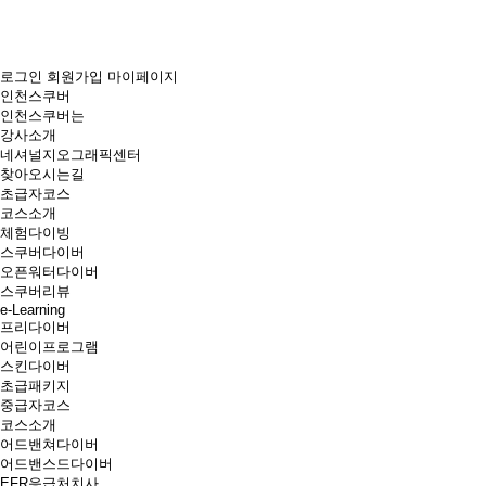
로그인
회원가입
마이페이지
인천스쿠버
인천스쿠버는
강사소개
네셔널지오그래픽센터
찾아오시는길
초급자코스
코스소개
체험다이빙
스쿠버다이버
오픈워터다이버
스쿠버리뷰
e-Learning
프리다이버
어린이프로그램
스킨다이버
초급패키지
중급자코스
코스소개
어드밴쳐다이버
어드밴스드다이버
EFR응급처치사