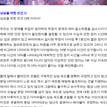
상승을 위한 조건
3)
상승을 위한 조건
2)
에 이어서
!
우리는 이 문제를 뒤집어 생각하여 무정지 한계의
90%
질소하중을 감소시키
위해 어떤 안전 정지가 필요한지를 결정할 수 있으며
수심과 안전 정지 시간
는 깊은 관련이 있고
46
미터에서 실시된 무정지 다이빙 후
1
분간의 짧은 정지
통제하는 컴파트먼트의 질소 하중을 아주 효과적으로 낮추고 있으며
그러나 
에 비교하여
15
미터의 무정지 다이빙에서는
10
분 이상의 시간이 요구됩니다
.
다
이빙 시간의
10%
를 나타내는데 대략적인 안전 정지 시간을 나타내 주고
이것
온전히 이론적인 평가에 지나지 않지만 이상적인 안전 정지는
3
분 이상 지속
거나 다이빙 시간의 약
10%
이상이 좋다는 것을 제안해줍니다
.
짧게 말해서 할데인의 모델은 구체적인 상승 속도를 명확히 규정하고 있지 않고
분당
18
미터보다 느린 속도 역시 공기 색전증 예방에 필요하다는 것을 지원하
데이터 역시 가지고 있지 않으며
그럼에도 불구하고 보수주의는 항상 나은 것
어서 오늘날 분당
18
미터를 넘지 않는 속도로 상승하는 것에 대한 강조가 더욱
크게 이루어지고 있고
다이버들이 상승 속도를 조절할 수 있게 하는 수단으로
이것은 유용하며
분당
18
미터
(
또는 당신의 컴퓨터나 테이블이 규정하는 속도
)