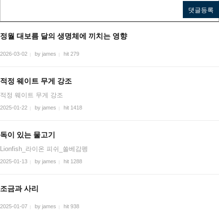
정월 대보름 달의 생명체에 끼치는 영향
2026-03-02
by james
hit 279
|
|
적정 웨이트 무게 강조
적정 웨이트 무게 강조
2025-01-22
by james
hit 1418
|
|
독이 있는 물고기
Lionfish_라이온 피쉬_쏠베감펭
2025-01-13
by james
hit 1288
|
|
조금과 사리
2025-01-07
by james
hit 938
|
|