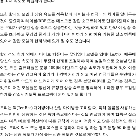
를 최대 속도로 취급해야 합니다
.
또한 할데인 모델에 상승 속도를 적용할 때
테이블과 컴퓨터의 차이를 알아두
것이 중요하며
테이블
(RDP
또는 데스크톱 감압 소프트웨어로 만들어진 테이블
)
은 우리가 규정된 상승 속도로 상승한다는 것을 가정하고 있고
만약 이 상승 속
도를 초과하고 무감압 한계에 가까이 다이빙하게 되면
허용 가능한 질소 하중
있어서 감압 모델의 한계 밖에 있게 될 수도 있습니다
.
합리적인 한계 안에서 다이브 컴퓨터는 끊임없이 모델을 업데이트하기 때문에
당신의 상승 속도에 맞게 무정지 한계를 조절해야 하며
실질적으로 오늘날 만
어진 모든 컴퓨터들은 분당
18
미터 미만으로 상승 속도가 제한되어 있어
이
초과하는 경우 경고음이 울리거나 깜빡 거리게 되고
어떤 컴퓨터들은 수면에 
까워질수록 속도가 더 느려지게 되어 어떤 경우 분당
6
미터를 요구하는 경우
있으며
어떤 모델들은 당신이 규정된 상승 속도를 명백하게 초과한 경우
무감
한계를 감소시키도록 프로그램이 되어 있기도 합니다
.
우리는 텍
(Tec Rec)
다이빙이나 산업 다이빙을 고려할 때
,
특히 헬륨을 사용하
경우 천천히 상승하는 것은 특히 중요해진다는 것을 언급해야 하며
헬륨은 질
보다 더욱 빠르게 확산하여 다른 규칙과 개념이 적용 되고
많은 경험적인 증
들이 트라이믹스 또는 헬리옥스를 이용하여 다이빙 하는 경우 분당
9
미터를 
지 않는 상승 속도가 가장 좋은 상승 속도인 것으로 제안합니다
.