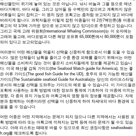
해산물만이 위기에 놓여 있는 것은 아닙니다
.
낚시 바늘과 그물 등으로 매년
바다거북이
,
바다 새들
,
그리고 상어들 등 수백만의 잡으려고 계획하지 않은
어류들이 같이 잡히고
~
이 원치 않은 포획고는 좀처럼 보고되지 않고 바다에
버려지게 됩니다
.
과학자들은 이렇게 잡힌 어종들이 약
2
천
7
백만톤
(
총 어종포
획고의 약
1/3
에 가까운 양으로 보고되지 않고 있다
)
으로 추정하고 있습니다
.
그리고 국제 고래 위원회
(International Whaling Commission)
는 이 숫자에는
고래와 돌고래
,
바다표범과 다른 해양 포유류
65,000
톤에서
80,000
톤이 포함
되어 있다고 보고되었습니다
.
여러분이 어떤 해산물을 먹을지 선택을 신중하게 함으로서 이를 도울 수 있습
니다
.
많은 단체들이 남획을 줄이고 수중 환경 피해를 줄이기 위해서는 어떤
해산물을 소비하지 않는 것이 좋은지 소비자들에게 정보를 제공하고 있습니
다
.
미국 해산물 감독 가이드
(the Seafood Watch guide for America),
또는 좋
은 어류 가이드
(The good fish Guide for the UD),
호주의 유지 가능한 해산물
가이드
(The Sustainable seafood Guide for Australia)
는 당신의 라이프스타일
로서의 해산물 선택을 도와주는 가이드의 예로 들 수 있습니다
.
이 가이드들은
포획에 사용하는 포획 방법에 대한 정보와 통계에 기초하여 각 어종에 미치는
영향
,
각 종의 유지 가능도와 어획고에의 영향 등의 정보를 제공합니다
.
자제
분과 함께하는 어른이라면 선택을 더 신중하게 하여 차세대의 바다 환경에 도
움을 줄 수 있습니다
.
어떤 어종은 어떤 지역에서는 문제가 되지 않으나 다른 지역에서는 사용된 포
획 방법에 따라 또는 어획고에 끼쳐지는 압력 등에 따라 문제가 될 수도 있습
니다
.
아래 리스트는 때때로 바뀔 수 있으므로 최신 권장사항은
seafoodwatc
h.org
를 체크하도록 합시다
.