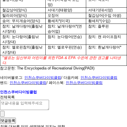
망
)
철갑상어
(
양식
)
서대기
(
태평양
)
서대기
(
대서양
)
틸라피아
(
양식
)
오징어
철갑상어
(
수입 야생
)
송어
:
무지개송어
(
양식
)
황세치
*(
미국
)
황세치
*(
수입
)
참치
:
날개다랑어
(
흘림낚
참치
:
날개다랑어
*(
연
참치
:
즐루핀
시
/
장대
)
승어업
)
참치
:
눈다랑어
(
흘림낚
참치
:
눈다랑어
(
연승
)
참치
:
캔 라이프참치
시
/
장대
)
참치
:
엘로핀참치
(
흘림낚
참치
:
엘로우핀
(
연승
)
참치
:
흰날개다랑어
*
시
/
장대
)
*
별표는 임산부와 어린이를 위한
FDA & EPA
수은에 관한 권고를 나타낸
다
.
참고문헌
: The Encyclopedia of Recreational Diving(PADI)
네이버블로그
:
인천스쿠버다이빙클럽
/
다음카페
:
인천스쿠버다이빙클럽
밴드
:
인천스쿠버다이빙클럽
/
페이스북
:
인천스쿠버다이빙클럽
인천스쿠버다이빙클럽
전체목록
정월 대보름 달의 생명체에 끼치는 영향