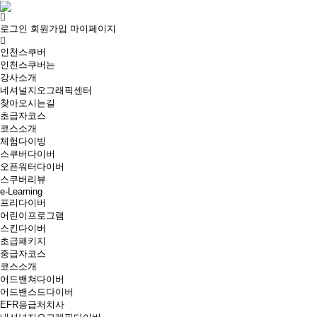
로그인
회원가입
마이페이지
인천스쿠버
인천스쿠버는
강사소개
네셔널지오그래픽센터
찾아오시는길
초급자코스
코스소개
체험다이빙
스쿠버다이버
오픈워터다이버
스쿠버리뷰
e-Learning
프리다이버
어린이프로그램
스킨다이버
초급패키지
중급자코스
코스소개
어드밴쳐다이버
어드밴스드다이버
EFR응급처치사