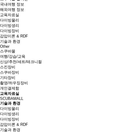
국내여행 정보
해외여행 정보
교육자료실
다이빙물리
다이빙생리
다이빙장비
감압이론 & RDF
기술과 환경
Other
스쿠바몰
여행/강습/교육
신상/추천/세트/테크니컬
스킨장비
스쿠바장비
기타장비
촬영/하우징장비
개인결제함
교육자료실
SCUBAMALL
기술과 환경
다이빙물리
다이빙생리
다이빙장비
감압이론 & RDF
기술과 환경