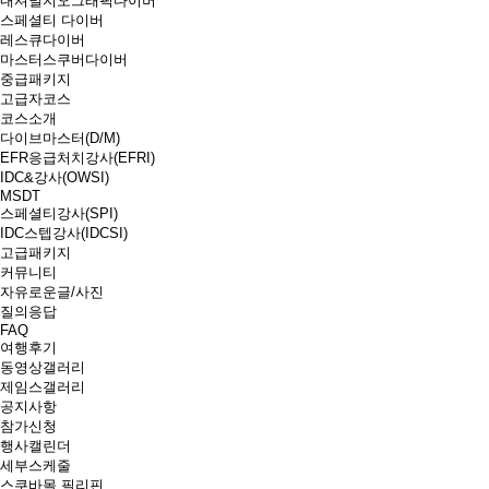
내셔널지오그래픽다이버
스페셜티 다이버
레스큐다이버
마스터스쿠버다이버
중급패키지
고급자코스
코스소개
다이브마스터(D/M)
EFR응급처치강사(EFRI)
IDC&강사(OWSI)
MSDT
스페셜티강사(SPI)
IDC스텝강사(IDCSI)
고급패키지
커뮤니티
자유로운글/사진
질의응답
FAQ
여행후기
동영상갤러리
제임스갤러리
공지사항
참가신청
행사캘린더
세부스케줄
스쿠바몰 필리핀