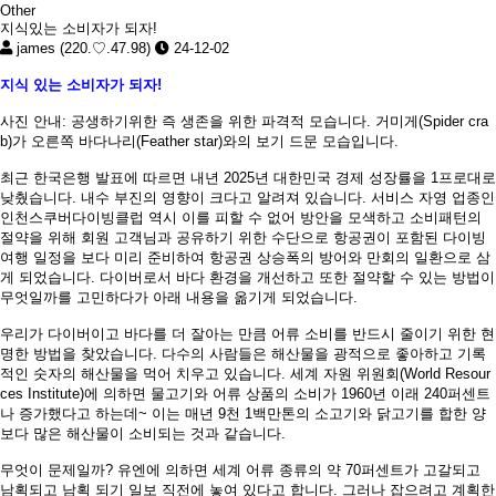
Other
지식있는 소비자가 되자!
james (220.♡.47.98)
24-12-02
지식 있는 소비자가 되자
!
사진 안내
:
공생하기위한 즉 생존을 위한 파격적 모습니다
.
거미게
(Spider cra
b)
가 오른쪽 바다나리
(Feather star)와
의 보기 드문 모습입니다
.
최근 한국은행 발표에 따르면 내년
2025
년 대한민국 경제 성장률을
1
프로대로
낮췄습니다
.
내수 부진의 영향이 크다고 알려져 있습니다
.
서비스 자영 업종인
인천스쿠버다이빙클럽 역시 이를 피할 수 없어 방안을 모색하고 소비패턴의
절약을 위해 회원 고객님과 공유하기 위한 수단으로 항공권이 포함된 다이빙
여행 일정을 보다 미리 준비하여 항공권 상승폭의 방어와 만회의 일환으로 삼
게 되었습니다
.
다이버로서 바다 환경을 개선하고 또한 절약할 수 있는 방법이
무엇일까를 고민하다가 아래 내용을 옮기게 되었습니다
.
우리가 다이버이고 바다를 더 잘아는 만큼 어류 소비를 반드시 줄이기 위한 현
명한 방법을 찾았습니다
.
다수의 사람들은 해산물을 광적으로 좋아하고 기록
적인 숫자의 해산물을 먹어 치우고 있습니다
.
세계 자원 위원회
(World Resour
ces Institute)
에 의하면 물고기와 어류 상품의 소비가
1960
년 이래
240
퍼센트
나 증가했다고 하는데
~
이는 매년
9
천
1
백만톤의 소고기와 닭고기를 합한 양
보다 많은 해산물이 소비되는 것과 같습니다
.
무엇이 문제일까
?
유엔에 의하면 세계 어류 종류의 약
70
퍼센트가 고갈되고
남획되고 남획 되기 일보 직전에 놓여 있다고 합니다
.
그러나 잡으려고 계획한