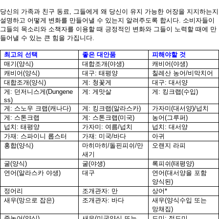
당신의 가족과 친구 동료
,
그들에게 왜 당신이 유지 가능한 어장을 지지하는지
설명하고 어떻게 변화를 만들어낼 수 있는지 알려주도록 합시다
.
소비자들이
그들의 목소리와 소책자를 이용할 때 긍정적인 변화와 그들이 노력할 때에 만
들어낼 수 있는 큰 힘을 가집니다
.
최고의 선택
좋은 대안품
피해야할 것
매기
(
양식
)
대합조개
(
야생
)
캐비어
(
야생
)
캐비어
(
양식
)
대구
:
태평양
칠레산 농어
/
비막치어
대합조개
(
양식
)
게
:
청꽃게
대구
:
대서양
게
:
던저니스게
(Dungene
게
:
게맛살
게
:
킹크랩
(
수입
)
ss)
게
:
스노우 크랩
(
캐나다
)
게
:
킹크랩
(
알라스카
)
가자미
(
대서양
)/
넙치
게
:
스톤크랩
게
:
스톤크랩
(
미국
)
농어
(
그루퍼
)
넙치
:
태평양
가자미
:
여름
/
넙치
넙치
:
대서양
가재
:
스파이니 롭스터
가재
:
미국
/
바다
아귀
홍합
(
양식
)
마히마히
/
돌핀피쉬
/
만
오랜지 라피
새기
굴
(
양식
)
굴
(
야생
)
록피쉬
(
태평양
)
연어
(
알라스카 야생
)
대구
연어
(
대서양을 포함
양식된
)
정어리
조개관자
:
만
상어
*
새우
(
망으로 잡은
)
조개관자
:
바다
새우
(
양식수입 또는
망채집
)
줄농어
(
양식
)
새우
(
미국양식 또는
도미
:
적도미