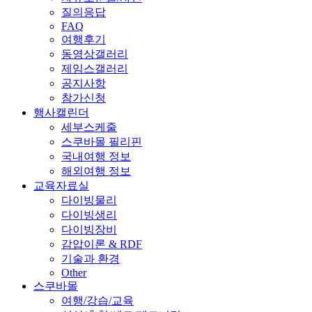
질의응답
FAQ
여행후기
동영상갤러리
제임스갤러리
공지사항
참가신청
행사캘린더
세부스케줄
스쿠바몰 필리핀
국내여행 정보
해외여행 정보
교육자료실
다이빙물리
다이빙생리
다이빙장비
감압이론 & RDF
기술과 환경
Other
스쿠바몰
여행/강습/교육