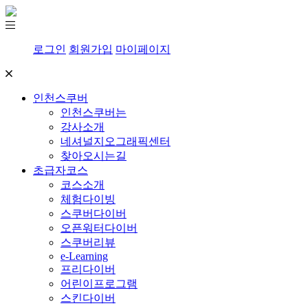
로그인
회원가입
마이페이지
인천스쿠버
인천스쿠버는
강사소개
네셔널지오그래픽센터
찾아오시는길
초급자코스
코스소개
체험다이빙
스쿠버다이버
오픈워터다이버
스쿠버리뷰
e-Learning
프리다이버
어린이프로그램
스킨다이버