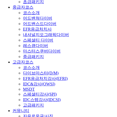
초급패키지
중급자코스
코스소개
어드밴쳐다이버
어드밴스드다이버
EFR응급처치사
내셔널지오그래픽다이버
스페셜티 다이버
레스큐다이버
마스터스쿠버다이버
중급패키지
고급자코스
코스소개
다이브마스터(D/M)
EFR응급처치강사(EFRI)
IDC&강사(OWSI)
MSDT
스페셜티강사(SPI)
IDC스텝강사(IDCSI)
고급패키지
커뮤니티
자유로운글/사진