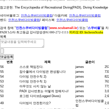
참고문헌
: The Encyclopedia of Recreational Diving(PADI), Diving Knowledg
네이버블로그
:
인천스쿠버다이빙클럽
/
다음카페
:
인천스쿠버다이빙클럽
밴드
:
인천스쿠버다이빙클럽
/
페이스북
:
인천스쿠버다이빙클럽
검색 창에
"
인천스쿠버다이빙클럽
"
(
www.scubamall.kr
)
또는 “
스쿠바몰
”을 
PADI 5
스타 최고등급 강사양성센터
080-272-1111/
카카오
ID: IncheonScuba
목록
번호
제목
글쓴이
56
스스로 책임진다.
james
25
55
잠수풀에서 다이빙은 완성됩니다
james
73
54
다이빙 안전수칙 2)
james
82
53
다이빙 안전수칙 1)
james
76
52
아무것도 사지 않는 날
james
77
51
PADI 강사번호는 어떻게 정해지나!
james
3,
50
로그된 다이브(Logged Dives)
james
2,
인천스쿠버다이빙클
49
다이빙이 안전한가요?
2,
럽