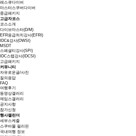
레스큐다이버
마스터스쿠버다이버
중급패키지
고급자코스
코스소개
다이브마스터(D/M)
EFR응급처치강사(EFRI)
IDC&강사(OWSI)
MSDT
스페셜티강사(SPI)
IDC스텝강사(IDCSI)
고급패키지
커뮤니티
자유로운글/사진
질의응답
FAQ
여행후기
동영상갤러리
제임스갤러리
공지사항
참가신청
행사캘린더
세부스케줄
스쿠바몰 필리핀
국내여행 정보