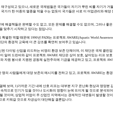
이 재구성되고 있으나
,
새로운 국제법들은 국가들이 자기가 뿌린 씨를 자기가 거둘
 국가가 한 어종의 멸종을 막을 수는 없듯이 국가들은 서로 이 어업관리와 해양
문에 해결책들은 완벽할 수도 없고
,
모든 문제를 해결할 수도 없으며
,
그러나 좋은
점을 맞추기 시작하고 있다는 점입니다
.
 특별한 역할 때문에
1990
년
PADI
는 프로젝트
AWARE(Aquatic World Awareness, 
재단의 환경적 교육에 더 큰 강조를 확연히 보여주고 있습니다
.
신된 다이빙 산업을 리드하는 비영리 환경 보존 단체이며
,
이 재단은 국제 클린업
미 알려 드린바와 같이 프로젝트
AWARE
재단은 상어 보호
,
살아있는 리프 보호
와 자원 봉사로 지원된 공동체 실천주의에 기금을 제공하고 있고
,
프로젝트
AW
만 명의 사람들에게 대양 보존의 메시지를 전하고 있고
,
프로젝트
AWARE
는 환경
열해 보며
, 1)
가까운 기간 내에 산호 리프는 대부분 지구 온난화 현상과 영양분 
계속적으로 인기가 있을 것이나 도시화의 영향이 눈에 뜨이게 될 것으로 분석되어
종될 것이며
,
상업적 어업이 주 산업인 지역에서는 경제적인 대변동이 발생할 것이
으로 키워갈 것으로 자긍심이 대단해질 결론입니다
.