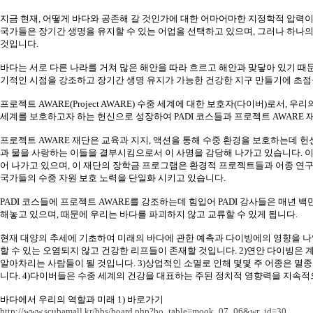
지금 현재
,
어떻게 바다와 공존해 갈 것인가에 대한 어마어마한 지정학적 압력
국가들은 장기간 생명을 유지할 수 있는 어업을 선택하고 있으며
,
그러나 하나의
것입니다
.
바다는 서로 다른 나라를 거쳐 많은 해안을 따라 흐르고 해안과 맞닿아 있기 때
기적인 시점을 강조하고 장기간 생명 유지가 가능한 건강한 지구 만들기에 초
프로젝트
AWARE(Project AWARE)
수중 세계에 대한 보호자
(
다이버
)
로서
,
우리의
세계를 보호하고자 하는 헌신으로 성장하여
PADI
코스들과 프로젝트
AWARE
프로젝트
AWARE
재단은 교육과 지지
,
액션을 통해 수중 환경을 보호하는데 헌
과 물을 사랑하는 이들을 결부시킴으로서 이 사명을 감당해 나가고 있습니다
.
이
어 나가고 있으며
,
이 재단의 장학금 프로그램은 환경적 프로젝트들과 어종 연구
국가들의 수중 자원 보호 노력을 단일화 시키고 있습니다
.
PADI
코스들에 프로젝트
AWARE
를 강조하는데 힘입어
PADI
강사들은 매년 백
해놓고 있으며
,
때문에 우리는 바다를 파괴하지 않고 교류할 수 있게 됩니다
.
현재 대양의 추세에 기초하여 미래의 바다에 관한 예측과 다이빙에의 영향을 나
할 수 있는 오염되지 않고 건강한 리프들이 존재할 것입니다
. 2)
연안 다이빙은 
알아차리는 사람들이 될 것입니다
. 3)
상업적인 소멸로 인해 몇몇 주 어종은 멸
니다
. 4)
다이버들은 수중 세계의 건강을 대표하는 주된 정치적 영향력을 지속적
바다에서 우리의 역할과 미래
1)
바로가기
http://www.scubamall.kr/bbs/board.php?bo_table=mook_07_06&wr_id=30