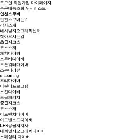
로그인
회원가입
마이페이지
주문배송조회
위시리스트
인천스쿠버
인천스쿠버는?
강사소개
네셔널지오그래픽센터
찾아오시는길
초급자코스
코스소개
체험다이빙
스쿠버다이버
오픈워터다이버
스쿠버리뷰
e-Learning
프리다이버
어린이프로그램
스킨다이버
초급패키지
중급자코스
코스소개
어드밴쳐다이버
어드밴스드다이버
EFR응급처치사
내셔널지오그래픽다이버
스페셜티 다이버