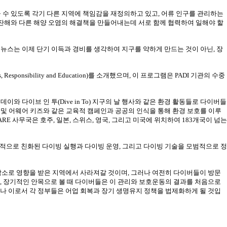
 수 있도록 각기 다른 지역에 책임감을 재정의하고 있고
,
어류 인구를 관리하는
 잔해와 다른 해양 오염의 해결책을 만들어내는데 서로 함께 협력하여 일해야 할
 뉴스는 이제 단기 이득과 경비를 생각하여 지구를 약하게 만드는 것이 아닌
,
장
Responsibility and Education)
를 소개했으며
,
이 프로그램은
PADI
기관의 수중
 데이와 다이브 인 투
(Dive in To)
지구의 날 행사와 같은 환경 활동들로 다이버들
 및 어웨어 키즈와 같은 교육적 캠페인과 공공의 인식을 통해 환경 보호를 이루
ARE
사무국은 호주
,
일본
,
스위스
,
영국
,
그리고 미국에 위치하여
183
개국이 넘는
적으로 친화된 다이빙 실행과 다이빙 운영
,
그리고 다이빙 기술을 모범적으로 정
감소로 영향을 받은 지역에서 사라져갈 것이며
,
그러나 여전히 다이버들이 방문
,
장기적인 안목으로 볼 때 다이버들은 이 관리와 보호운동의 결과를 처음으로
나 이로서 각 정부들은 어업 회복과 장기 생명유지 정책을 법제화하게 될 것입