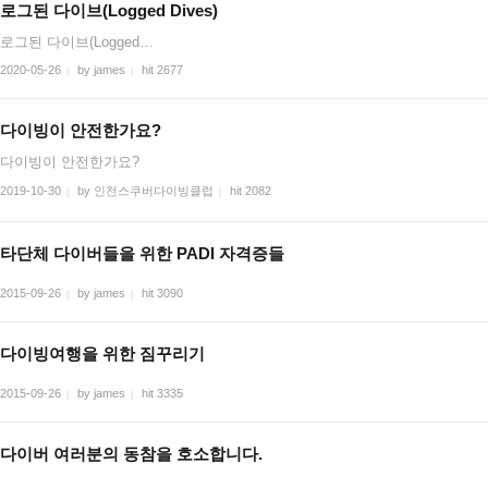
로그된 다이브(Logged Dives)
로그된 다이브(Logged…
2020-05-26
by james
hit 2677
|
|
다이빙이 안전한가요?
다이빙이 안전한가요?
2019-10-30
by 인천스쿠버다이빙클럽
hit 2082
|
|
타단체 다이버들을 위한 PADI 자격증들
2015-09-26
by james
hit 3090
|
|
다이빙여행을 위한 짐꾸리기
2015-09-26
by james
hit 3335
|
|
다이버 여러분의 동참을 호소합니다.