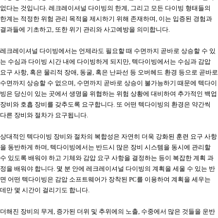
없다는 것입니다
.
레크레이셔널 다이빙의 한계
,
그리고 모든 다이빙 형태들의
한계는 적정한 위험 관리 목적을 제시하기 위해 존재하며
,
이는 입증된 경험과
결과들에 기초하고
,
또한 위기 관리와 사고예방을 의미합니다
.
레크레이셔널 다이빙에서는 언제라도 필요할 때 수면까지 곧바로 상승할 수 있
는 수심과 다이빙 시간 내에 다이빙하게 되지만
,
텍다이빙에서는 수심과 감압
요구 사항
,
혹은 물리적 장애
,
동굴
,
혹은 난파선 등 오버헤드 환경 등으로 곧바로
수면까지 상승할 수 없으며
,
수면까지 곧바로 상승이 불가능하기 때문에 텍다이
빙은 당신이 있는 곳에서 생명을 위협하는 위험 상황에 대비하여 추가적인 백업
장비와 호흡 장비를 갖추도록 요구합니다
.
또 어떤 텍다이빙의 환경은 약간씩
다른 장비와 절차가 요구됩니다
.
상대적인 텍다이빙 장비와 절차의 복합성은 자연히 더욱 강화된 훈련 요구 사항
을 동반하게 하며
,
텍다이빙에서는 반드시 많은 장비 시스템을 동시에 관리할
수 있도록 배워야 하고 기체와 감압 요구 사항을 결정하는 등이 복잡한 계획 과
정을 배워야 합니다
.
몇 분 안에 레크레이셔널 다이빙의 계획을 세울 수 있는 반
면 어떤 텍다이빙은 감압 소프트웨어가 장착된
PC
를 이용하여 계획을 세우는
데만 몇 시간이 걸리기도 합니다
.
더해진 장비의 무게
,
증가된 더위 및 추위에의 노출
,
수중에서 많은 것들을 운반