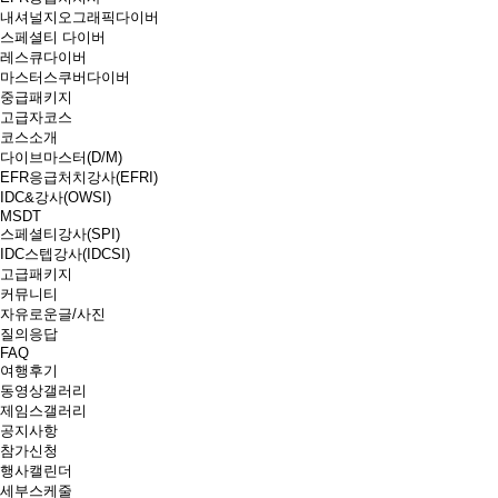
내셔널지오그래픽다이버
스페셜티 다이버
레스큐다이버
마스터스쿠버다이버
중급패키지
고급자코스
코스소개
다이브마스터(D/M)
EFR응급처치강사(EFRI)
IDC&강사(OWSI)
MSDT
스페셜티강사(SPI)
IDC스텝강사(IDCSI)
고급패키지
커뮤니티
자유로운글/사진
질의응답
FAQ
여행후기
동영상갤러리
제임스갤러리
공지사항
참가신청
행사캘린더
세부스케줄