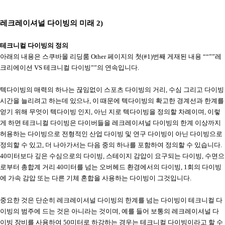
레크레이셔널 다이빙
의 미래
2)
테크니컬 다이빙의 정의
아래의 내용은 스쿠바몰 리딩룸
Other
페이지의 첫
(#1)
번째 게재된 내용 ““””레
크리에이션
VS
테크니컬 다이빙””의 연속입니다
.
텍다이빙의 매력의 하나는 끊임없이 스포츠 다이빙의 거리
,
수심 그리고 다이빙
시간을 늘리려고 하는데 있으나
,
이 때문에 텍다이빙의 확고한 경계선과 한계를
얻기 위해 무엇이 텍다이빙 인지
,
아닌 지로 텍다이빙을 정의할 차례이며
,
이렇
게 하면 테크니컬 다이빙은 다이버들을 레크레이셔널 다이빙의 한계 이상까지
허용하는 다이빙으로 전형적인 산업 다이빙 및 연구 다이빙이 아닌 다이빙으로
정의할 수 있고
,
더 나아가서는 다음 중의 하나를 포함하여 정의할 수 있습니다
.
40
미터보다 깊은 수심으로의 다이빙
,
스테이지 감압이 요구되는 다이빙
,
수면으
로부터 총합계 거리
40
미터를 넘는 오버헤드 환경에서의 다이빙
, 1
회의 다이빙
에 가속 감압 또는 다른 기체 혼합을 사용하는 다이빙이 그것입니다
.
중요한 것은 단순히 레크레이셔널 다이빙의 한계를 넘는 다이빙이 테크니컬 다
이빙의 범주에 드는 것은 아니라는 것이며
,
예를 들어 보통의 레크레이셔널 다
이빙 장비를 사용하여
50
미터로 하강하는 경우는 테크니컬 다이빙이라고 할 수