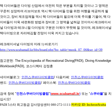
텍 다이버들은 다이빙 산업에서 여전히 작은 부분을 차지할 것이나 그 영역은
꾸준히 성장하여 리브어보트 역시 텍 다이버들 만을 위한 여행을 제공하게 될
것이고
,
장비 제조업체들 역시 텍 다이버들의 필요에 더욱 주의를 기울여
,
텍 다
이버들이 더욱 세련화된 방법과 장비로 그 영역을 넓혀갈 것이어서 레크레이셔
널 다이빙과 테크니컬 다이빙의 구분은 더욱더 뚜렷해 질 것이며
,
레크레이셔널
텍다이빙으로 자리매김할 전망이 더욱 커지고 있습니다
.
레크레이셔널 다이빙
의 미래
1)
바로가기
http://www.scubamall.kr/bbs/board.php?bo_table=mook_07_06&wr_id=39
참고문헌
: The Encyclopedia of Recreational Diving(PADI), Diving Knowledge
Workbook(PADI),
코스디렉터 강정훈
네이버블로그
:
인천스쿠버다이빙클럽
/
다음카페
:
인천스쿠버다이빙클럽
밴드
:
인천스쿠버다이빙클럽
/
페이스북
:
인천스쿠버다이빙클럽
검색 창에
"
인천스쿠버다이빙클럽
"
(
www.scubamall.kr
)
또는 “
스쿠바몰
”을 치
십시오
!
PADI 5
스타 최고등급 강사양성센터
080-272-1111/
카카오
ID: IncheonScuba