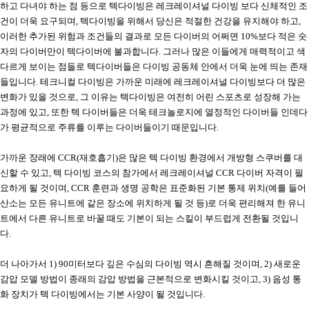
하고 다녀야 하는 점 등으로 텍다이빙은 레크레이셔널 다이빙 보다 신체적인 조
건이 더욱 요구되며
,
텍다이빙을 위해서 당신은 적절한 건강을 유지해야 하고
,
이러한 추가된 위험과 조건들의 결과로 모든 다이버의 어쩌면
10%
보다 적은 숫
자의 다이버만이 텍다이버에 불과합니다
.
그러나 많은 이들에게 매력적이고 색
다르게 보이는 점들로 텍다이버들은 다이빙 공동체 안에서 더욱 눈에 띄는 존재
들입니다
.
테크니컬 다이빙은 가까운 미래에 레크레이셔널 다이빙보다 더 많은
변화가 있을 것으로
,
그 이유는 텍다이빙은 여전히 어린 스포츠로 성장해 가는
과정에 있고
,
또한 텍 다이버들은 더욱 테크놀로지에 열정적인 다이버들 인데다
가 평균적으로 주류를 이루는 다이버들이기 때문입니다
.
가까운 장래에
CCR(
재호흡기
)
은 많은 텍 다이빙 환경에서 개방형 스쿠버를 대
신할 수 있고
,
텍 다이빙 코스의 참가에서 레크레이셔널
CCR
다이버 자격이 필
요하게 될 것이며
, CCR
훈련과 생명 공학은 표준화된 기본 통제 위치
(
예를 들어
산소는 모든 유니트에 같은 장소에 위치하게 될 것 등
)
로 더욱 편리해져 한 유니
트에서 다른 유니트로 바꿀 때도 기본이 되는 스킬이 부드럽게 전환될 것입니
다
.
더 나아가서
1) 90
미터보다 깊은 수심의 다이빙 역시 흔해질 것이며
, 2)
새로운
감압 모델 방법이 종래의 감압 방법을 근본적으로 변화시킬 것이고
, 3)
음성 통
화 장치가 텍 다이빙에서는 기본 사양이 될 것입니다
.