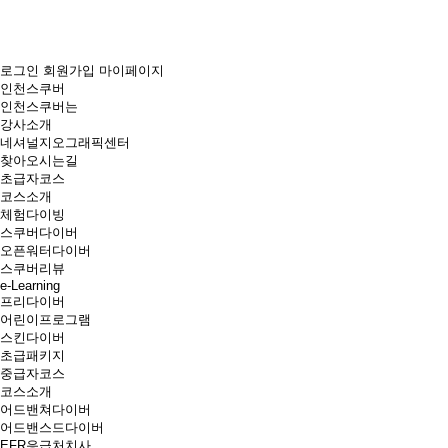
로그인
회원가입
마이페이지
인천스쿠버
인천스쿠버는
강사소개
네셔널지오그래픽센터
찾아오시는길
초급자코스
코스소개
체험다이빙
스쿠버다이버
오픈워터다이버
스쿠버리뷰
e-Learning
프리다이버
어린이프로그램
스킨다이버
초급패키지
중급자코스
코스소개
어드밴쳐다이버
어드밴스드다이버
EFR응급처치사