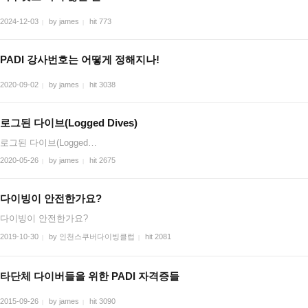
2024-12-03
by james
hit 773
|
|
PADI 강사번호는 어떻게 정해지나!
2020-09-02
by james
hit 3038
|
|
로그된 다이브(Logged Dives)
로그된 다이브(Logged…
2020-05-26
by james
hit 2675
|
|
다이빙이 안전한가요?
다이빙이 안전한가요?
2019-10-30
by 인천스쿠버다이빙클럽
hit 2081
|
|
타단체 다이버들을 위한 PADI 자격증들
2015-09-26
by james
hit 3090
|
|