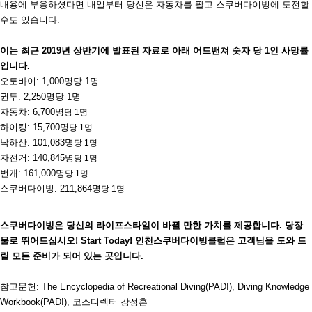
내용에 부응하셨다면 내일부터 당신은 자동차를 팔고 스쿠버다이빙에 도전할
수도 있습니다.
이는 최근 2019년 상반기에 발표된 자료로 아래 어드밴쳐 숫자 당 1인 사망률
입니다.
오토바이: 1,000명당 1명
권투: 2,250명당 1명
자동차: 6,700명
당 1명
하이킹: 15,700명
당 1명
낙하산: 101,083명
당 1명
자전거: 140,845명
당 1명
번개: 161,000명
당 1명
스쿠버다이빙: 211,864명
당 1명
스쿠버다이빙은 당신의 라이프스타일이 바뀔 만한 가치를 제공합니다. 당장
물로 뛰어드십시오! Start Today! 인천스쿠버다이빙클럽은 고객님을 도와 드
릴 모든 준비가 되어 있는 곳입니다.
참고문헌
: The Encyclopedia of Recreational Diving(PADI), Diving Knowledge
Workbook(PADI),
코스디렉터 강정훈