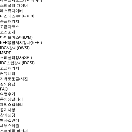
내셔널지오그래픽다이버
스페셜티 다이버
레스큐다이버
마스터스쿠버다이버
중급패키지
고급자코스
코스소개
다이브마스터(D/M)
EFR응급처치강사(EFRI)
IDC&강사(OWSI)
MSDT
스페셜티강사(SPI)
IDC스텝강사(IDCSI)
고급패키지
커뮤니티
자유로운글/사진
질의응답
FAQ
여행후기
동영상갤러리
제임스갤러리
공지사항
참가신청
행사캘린더
세부스케줄
스쿠바몰 필리핀