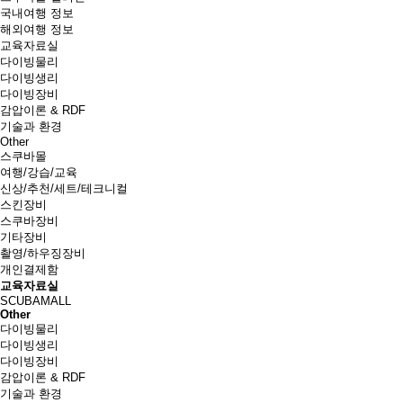
국내여행 정보
해외여행 정보
교육자료실
다이빙물리
다이빙생리
다이빙장비
감압이론 & RDF
기술과 환경
Other
스쿠바몰
여행/강습/교육
신상/추천/세트/테크니컬
스킨장비
스쿠바장비
기타장비
촬영/하우징장비
개인결제함
교육자료실
SCUBAMALL
Other
다이빙물리
다이빙생리
다이빙장비
감압이론 & RDF
기술과 환경