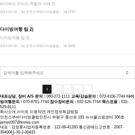
바다에서 우리의 역할과 미래 2)
2014-04-16
by 인천스쿠버다이빙클럽
hit 2720
|
|
다이빙여행 팁 2)
다이빙여행 팁 2)…
2014-04-16
by 인천스쿠버다이빙클럽
hit 3009
|
|
1
2
3
4
대표상담, 장비 A/S 문의 :
080-272-1111
교육/강습문의 :
070-4106-7744
다이
빙여행문의 :
070-8701-7744
잠수장비문의 :
032-526-7744
팩스전용 :
032-
529-9111
회사소개
사이트 이용약관
개인정보취급방침
인천스쿠버다이빙클럽
인천시 부평구 충선로 191 뉴서울쇼핑센터 306호
james007@korea.com
대표 : 강정훈
사업자등록번호 : 122-09-41283
통신판매신고번호 : 2007-
3540061-30-2-00433