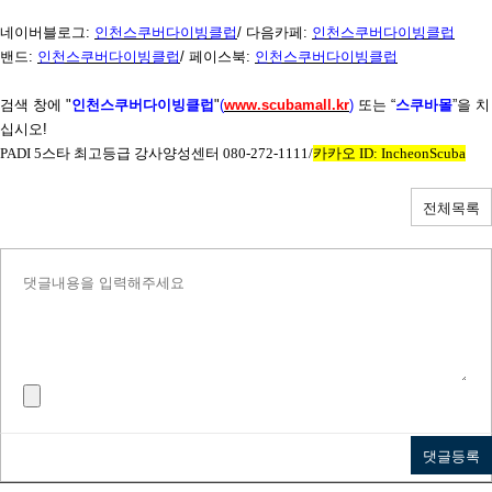
네이버블로그
:
인천스쿠버다이빙클럽
/
다음카페
:
인천스쿠버다이빙클럽
밴드
:
인천스쿠버다이빙클럽
/
페이스북
:
인천스쿠버다이빙클럽
검색 창에
"
인천스쿠버다이빙클럽
"
(
www.scubamall.kr
)
또는 “
스쿠바몰
”을 치
십시오
!
PADI 5
스타 최고등급 강사양성센터
080-272-1111/
카카오
ID: IncheonScuba
전체목록