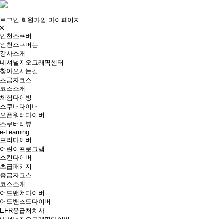
로그인
회원가입
마이페이지
인천스쿠버
인천스쿠버는
강사소개
네셔널지오그래픽센터
찾아오시는길
초급자코스
코스소개
체험다이빙
스쿠버다이버
오픈워터다이버
스쿠버리뷰
e-Learning
프리다이버
어린이프로그램
스킨다이버
초급패키지
중급자코스
코스소개
어드밴쳐다이버
어드밴스드다이버
EFR응급처치사