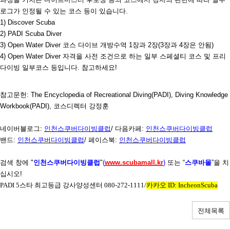
로그가 인정될 수 있는 코스 등이 있습니다
.
1) Discover Scuba
2) PADI Scuba Diver
3) Open Water Diver
코스 다이브 개방수역
1
장과
2
장
(3
장과
4
장은 안됨
)
4) Open Water Diver
자격을 사전 조건으로 하는 일부 스페셜티 코스 및 프리
다이빙 일부코스 등입니다
.
참고하세요
!
참고문헌
: The Encyclopedia of Recreational Diving(PADI), Diving Knowledge
Workbook(PADI),
코스디렉터 강정훈
네이버블로그
:
인천스쿠버다이빙클럽
/
다음카페
:
인천스쿠버다이빙클럽
밴드
:
인천스쿠버다이빙클럽
/
페이스북
:
인천스쿠버다이빙클럽
검색 창에
"
인천스쿠버다이빙클럽
"
(
www.scubamall.kr
)
또는 “
스쿠바몰
”을 치
십시오
!
PADI 5
스타 최고등급 강사양성센터
080-272-1111/
카카오
ID: IncheonScuba
전체목록