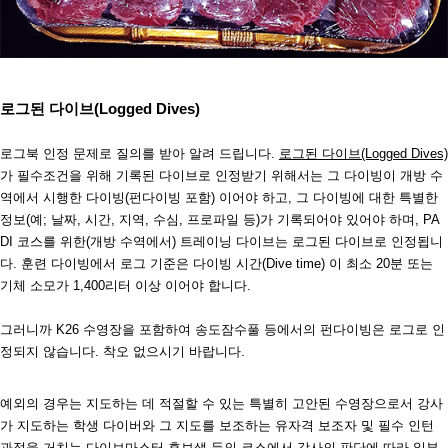
로그된 다이브
(Logged Dives)
로그북 인정 문제로 질의를 받아 알려 드립니다
.
로그된 다이브
(Logged Dives)
가 필수조건을 위해 기록된 다이브로 인정받기 위해서는 그 다이빙이 개방 수
역에서 시행한 다이빙
(
펀다이빙 포함
)
이어야 하고
,
그 다이빙에 대한 특별한
정보
(
예
;
날짜
,
시간
,
지역
,
수심
,
프로파일 등
)
가 기록되어야 있어야 하며
, PA
DI
코스를 위한
(
개방 수역에서
)
트레이닝 다이브는 로그된 다이브로 인정됩니
다
.
훈련 다이빙에서 로그 기준은 다이빙 시간
(Dive time)
이 최소
20
분 또는
기체 소모가
1,400
리터 이상 이어야 합니다
.
그러니까
K26
수영장을 포함하여 송도잠수풀 등에서의 펀다이빙은 로그로 인
정되지 않습니다
.
착오 없으시기 바랍니다
.
예외의 경우는 지도하는 데 적절할 수 있는 특별히 고안된 수영장으로서 강사
가 지도하는 학생 다이버와 그 지도를 보조하는 유자격 보조자 및 필수 인턴
과정을 거치는 다이브마스터 후보생 등의 코스에서 강사의 판단에 따라 일부