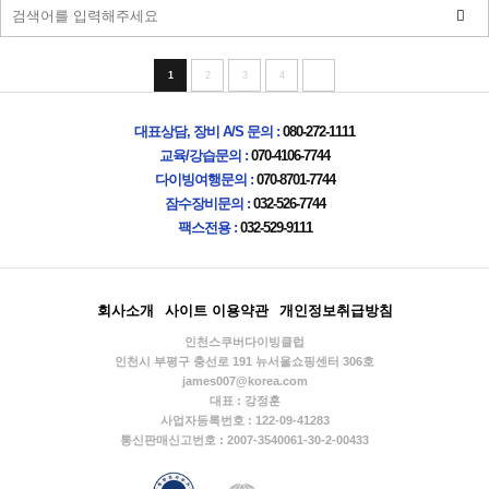
1
2
3
4
대표상담, 장비 A/S 문의 :
080-272-1111
교육/강습문의 :
070-4106-7744
다이빙여행문의 :
070-8701-7744
잠수장비문의 :
032-526-7744
팩스전용 :
032-529-9111
회사소개
사이트 이용약관
개인정보취급방침
인천스쿠버다이빙클럽
인천시 부평구 충선로 191 뉴서울쇼핑센터 306호
james007@korea.com
대표 : 강정훈
사업자등록번호 : 122-09-41283
통신판매신고번호 : 2007-3540061-30-2-00433