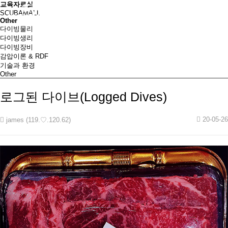
교육자료실
SCUBAMALL
Other
다이빙물리
다이빙생리
다이빙장비
감압이론 & RDF
기술과 환경
Other
로그된 다이브(Logged Dives)
20-05-26
james (119.♡.120.62)