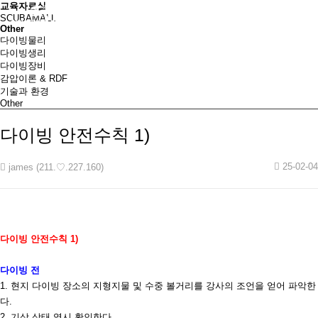
교육자료실
SCUBAMALL
Other
다이빙물리
다이빙생리
다이빙장비
감압이론 & RDF
기술과 환경
Other
다이빙 안전수칙 1)
25-02-04
james (211.♡.227.160)
다이빙 안전수칙
1)
다이빙 전
1.
현지 다이빙 장소의 지형지물 및 수중 볼거리를 강사의 조언을 얻어 파악한
다
.
2.
기상 상태 역시 확인한다
.