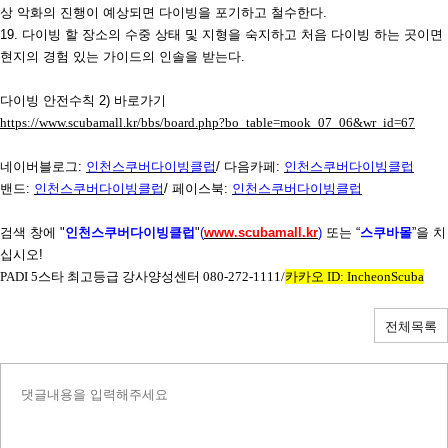
상 악화의 진행이 예상되면 다이빙을 포기하고 철수한다
.
19.
다이빙 할 장소의 수중 상태 및 지형을 숙지하고 처음 다이빙 하는 곳이면
현지의 경험 있는 가이드의 인솔을 받는다
.
다이빙 안전수칙
2)
바로가기
https://www.scubamall.kr/bbs/board.php?bo_table=mook_07_06&wr_id=67
네이버블로그
:
인천스쿠버다이빙클럽
/
다음카페
:
인천스쿠버다이빙클럽
밴드
:
인천스쿠버다이빙클럽
/
페이스북
:
인천스쿠버다이빙클럽
검색 창에
"
인천스쿠버다이빙클럽
"
(
www.scubamall.kr
)
또는 “
스쿠바몰
”을 치
십시오
!
PADI 5
스타 최고등급 강사양성센터
080-272-1111/
카카오
ID: IncheonScuba
전체목록