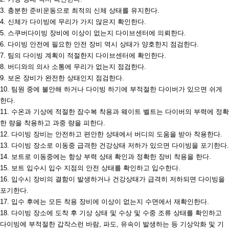
3.
충분한 준비운동으로 최적의 신체 상태를 유지한다
.
4.
신체가 다이빙에 무리가 가지 않은지 확인한다
.
5.
스쿠버다이빙 장비에 이상이 없는지 다이브센터에 의뢰한다
.
6.
다이빙 안전에 필요한 안전 장비 역시 상태가 양호한지 점검한다
.
7.
팀의 다이빙 계획이 적절한지 다이브센터에 확인한다
.
8.
버디와의 의사 소통에 무리가 없는지 점검한다
.
9.
보온 장비가 완전한 상태인지 점검한다
.
10.
팀원 중에 불안해 하거나 다이빙 하기에 부적절한 다이버가 있으면 쉬게
한다
.
11.
수온과 기상에 적절한 잠수복 착용과 웨이트 벨트는 다이버의 부력에 정확
한 량을 착용하고 과중 량을 피한다
.
12.
다이빙 장비는 안전하고 편안한 상태에서 버디의 도움을 받아 착용한다
.
13.
다이빙 장소로 이동중 급격한 건강상태 저하가 있으면 다이빙을 포기한다
.
14.
보트로 이동중에는 항상 부력 상태 확인과 정확한 장비 착용을 한다
.
15.
보트 입수시 입수 지점의 안전 상태를 확인하고 입수한다
.
16.
입수시 장비의 결함이 발생하거나 건강상태가 급격히 저하되면 다이빙을
포기한다
.
17.
입수 후에는 모든 착용 장비에 이상이 없는지 수면에서 재확인한다
.
18.
다이빙 장소에 도착 후 기상 상태 및 수상 및 수중 조류 상태를 확인하고
다이빙에 부적절한 갑작스런 바람
,
파도
,
유속이 발생하는 등 기상악화 및 기