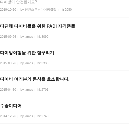
다이빙이 안전한가요?
2019-10-30
by 인천스쿠버다이빙클럽
hit 2080
|
|
타단체 다이버들을 위한 PADI 자격증들
2015-09-26
by james
hit 3090
|
|
다이빙여행을 위한 짐꾸리기
2015-09-26
by james
hit 3335
|
|
다이버 여러분의 동참을 호소합니다.
2015-04-30
by james
hit 2701
|
|
수중미디어
2014-12-26
by james
hit 2740
|
|