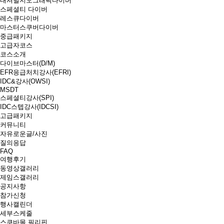
내셔널지오그래픽다이버
스페셜티 다이버
레스큐다이버
마스터스쿠버다이버
중급패키지
고급자코스
코스소개
다이브마스터(D/M)
EFR응급처치강사(EFRI)
IDC&강사(OWSI)
MSDT
스페셜티강사(SPI)
IDC스텝강사(IDCSI)
고급패키지
커뮤니티
자유로운글/사진
질의응답
FAQ
여행후기
동영상갤러리
제임스갤러리
공지사항
참가신청
행사캘린더
세부스케줄
스쿠바몰 필리핀