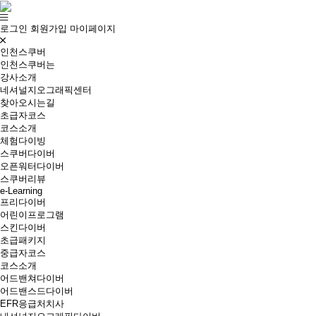
로그인
회원가입
마이페이지
인천스쿠버
인천스쿠버는
강사소개
네셔널지오그래픽센터
찾아오시는길
초급자코스
코스소개
체험다이빙
스쿠버다이버
오픈워터다이버
스쿠버리뷰
e-Learning
프리다이버
어린이프로그램
스킨다이버
초급패키지
중급자코스
코스소개
어드밴쳐다이버
어드밴스드다이버
EFR응급처치사