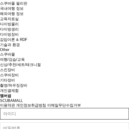
스쿠바몰 필리핀
국내여행 정보
해외여행 정보
교육자료실
다이빙물리
다이빙생리
다이빙장비
감압이론 & RDF
기술과 환경
Other
스쿠바몰
여행/강습/교육
신상/추천/세트/테크니컬
스킨장비
스쿠바장비
기타장비
촬영/하우징장비
개인결제함
멤버쉽
SCUBAMALL
이용약관
개인정보취급방침
이메일무단수집거부