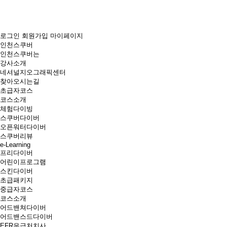
로그인
회원가입
마이페이지
인천스쿠버
인천스쿠버는
강사소개
네셔널지오그래픽센터
찾아오시는길
초급자코스
코스소개
체험다이빙
스쿠버다이버
오픈워터다이버
스쿠버리뷰
e-Learning
프리다이버
어린이프로그램
스킨다이버
초급패키지
중급자코스
코스소개
어드밴쳐다이버
어드밴스드다이버
EFR응급처치사