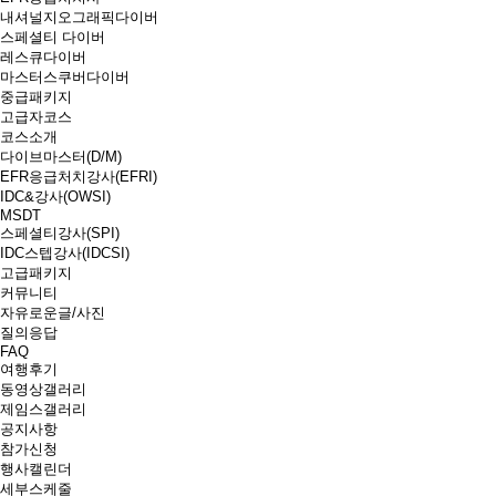
내셔널지오그래픽다이버
스페셜티 다이버
레스큐다이버
마스터스쿠버다이버
중급패키지
고급자코스
코스소개
다이브마스터(D/M)
EFR응급처치강사(EFRI)
IDC&강사(OWSI)
MSDT
스페셜티강사(SPI)
IDC스텝강사(IDCSI)
고급패키지
커뮤니티
자유로운글/사진
질의응답
FAQ
여행후기
동영상갤러리
제임스갤러리
공지사항
참가신청
행사캘린더
세부스케줄