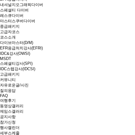
내셔널지오그래픽다이버
스페셜티 다이버
레스큐다이버
마스터스쿠버다이버
중급패키지
고급자코스
코스소개
다이브마스터(D/M)
EFR응급처치강사(EFRI)
IDC&강사(OWSI)
MSDT
스페셜티강사(SPI)
IDC스텝강사(IDCSI)
고급패키지
커뮤니티
자유로운글/사진
질의응답
FAQ
여행후기
동영상갤러리
제임스갤러리
공지사항
참가신청
행사캘린더
세부스케줄