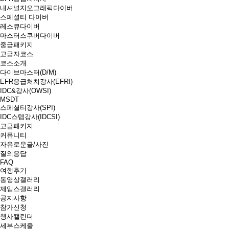
내셔널지오그래픽다이버
스페셜티 다이버
레스큐다이버
마스터스쿠버다이버
중급패키지
고급자코스
코스소개
다이브마스터(D/M)
EFR응급처치강사(EFRI)
IDC&강사(OWSI)
MSDT
스페셜티강사(SPI)
IDC스텝강사(IDCSI)
고급패키지
커뮤니티
자유로운글/사진
질의응답
FAQ
여행후기
동영상갤러리
제임스갤러리
공지사항
참가신청
행사캘린더
세부스케줄