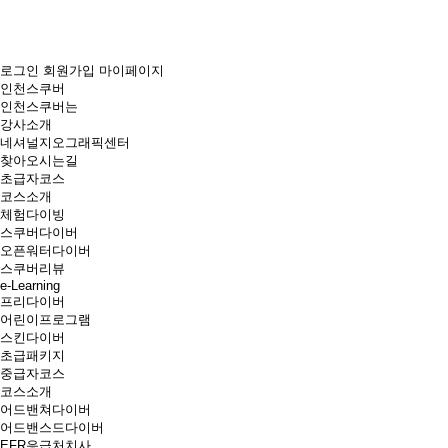
로그인
회원가입
마이페이지
인천스쿠버
인천스쿠버는
강사소개
네셔널지오그래픽센터
찾아오시는길
초급자코스
코스소개
체험다이빙
스쿠버다이버
오픈워터다이버
스쿠버리뷰
e-Learning
프리다이버
어린이프로그램
스킨다이버
초급패키지
중급자코스
코스소개
어드밴쳐다이버
어드밴스드다이버
EFR응급처치사