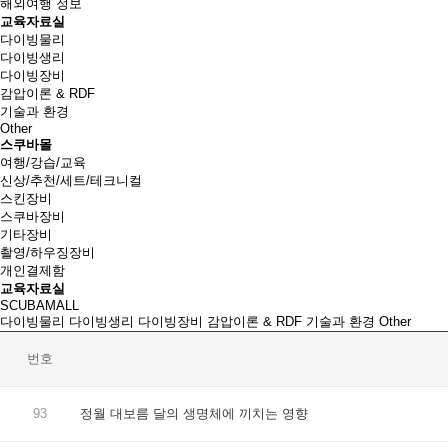
해외여행 정보
교육자료실
다이빙물리
다이빙생리
다이빙장비
감압이론 & RDF
기술과 환경
Other
스쿠바몰
여행/강습/교육
신상/추천/세트/테크니컬
스킨장비
스쿠바장비
기타장비
촬영/하우징장비
개인결제함
교육자료실
SCUBAMALL
다이빙물리
다이빙생리
다이빙장비
감압이론 & RDF
기술과 환경
Other
번호
93
정월 대보름 달의 생명체에 끼치는 영향