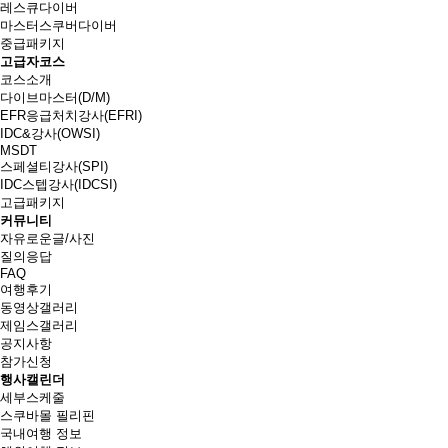
레스큐다이버
마스터스쿠버다이버
중급패키지
고급자코스
코스소개
다이브마스터(D/M)
EFR응급처치강사(EFRI)
IDC&강사(OWSI)
MSDT
스페셜티강사(SPI)
IDC스텝강사(IDCSI)
고급패키지
커뮤니티
자유로운글/사진
질의응답
FAQ
여행후기
동영상갤러리
제임스갤러리
공지사항
참가신청
행사캘린더
세부스케줄
스쿠바몰 필리핀
국내여행 정보