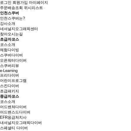
로그인
회원가입
마이페이지
주문배송조회
위시리스트
인천스쿠버
인천스쿠버는?
강사소개
네셔널지오그래픽센터
찾아오시는길
초급자코스
코스소개
체험다이빙
스쿠버다이버
오픈워터다이버
스쿠버리뷰
e-Learning
프리다이버
어린이프로그램
스킨다이버
초급패키지
중급자코스
코스소개
어드밴쳐다이버
어드밴스드다이버
EFR응급처치사
내셔널지오그래픽다이버
스페셜티 다이버