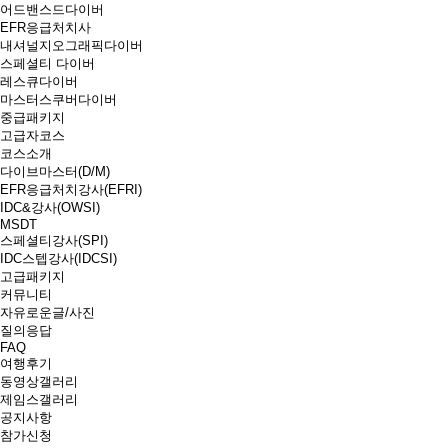
어드밴스드다이버
EFR응급처치사
내셔널지오그래픽다이버
스페셜티 다이버
레스큐다이버
마스터스쿠버다이버
중급패키지
고급자코스
코스소개
다이브마스터(D/M)
EFR응급처치강사(EFRI)
IDC&강사(OWSI)
MSDT
스페셜티강사(SPI)
IDC스텝강사(IDCSI)
고급패키지
커뮤니티
자유로운글/사진
질의응답
FAQ
여행후기
동영상갤러리
제임스갤러리
공지사항
참가신청