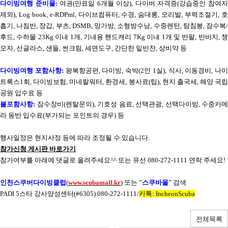
다이빙여행 준비물
:
여권
(
만료일
6
개월 이상
),
다이버 자격증
(
강습중인 참여
제외
), Log book, e-RDPml,
다이브컴퓨터
,
수경
,
숨대롱
,
오리발
,
부력조절기
,
흡기
,
나침반
,
장갑
,
부츠
, DSMB,
망가방
,
소형방수낭
,
수중렌턴
,
탐침봉
,
잠수복
후드
,
수하물
23Kg
이내
1
개
,
기내용 핸드캐리
7Kg
이내
1
개 및
반팔
,
반바지
,
모자
,
선글라스
,
샌들
,
썬크림
,
세면도구
,
간단한 밑반찬
,
상비약 등
다이빙여행 포함사항
:
왕복항공편
,
다이빙
,
숙박
(2
인
1
실
),
식사
,
이동경비
,
나이
트록스
1
회
,
다이빙보험
,
미네랄워터
,
환경세
,
봉사료
(
팁
),
현지 출국세
,
해양 국립
공원 입수료 등
불포함사항
:
잠수장비
(
렌탈문의
),
기호성 음료
,
선택관광
,
선택다이빙
,
수중카메
라 동반 입수료
(
부가되는 포인트의 경우
)
등
행사일정은 현지사정 등에 따라 조정될 수 있습니다
.
참가신청
게시판
바로가기
참가여부를 아래에 댓글로 올려주세요
^^
또는 유선
080-272-1111
연락 주세요
!
인천스쿠버다이빙클럽
(
www.scubamall.kr
)
또는
”
스쿠바몰
”
검색
PADI 5
스타 강사양성센터
(#6305) 080-272-1111/
카톡
: IncheonScuba
전체목록