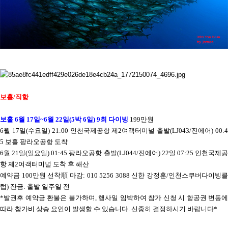
보홀
/
직항
보홀
6
월
17
일
~6
월
22
일
(5
박
6
일
) 9
회 다이빙
199
만원
6
월
17
일
(
수요일
) 21:00
인천국제공항 제
2
여객터미널 출발
(LJ043/
진에어
) 00:
5
보홀 팡라오공항 도착
6
월
21
일
(
일요일
) 01:45
팡라오공항 출발
(LJ044/
진에어
) 22
일
07:25
인천국제
항 제
2
여객터미널 도착 후 해산
예약금
100
만원 선착順 마감
: 010 5256 3088
신한 강정훈
/
인천스쿠버다이빙
럽
)
잔금
:
출발 일주일 전
*
발권후 예약금 환불은 불가하며
,
행사일 임박하여 참가 신청 시 항공권 변동에
따라 참가비 상승 요인이 발생할 수 있습니다
.
신중히 결정하시기 바랍니다
*