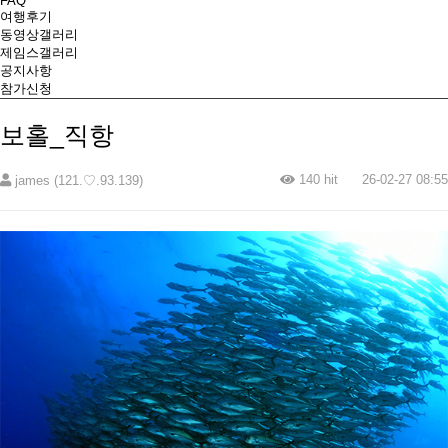
FAQ
여행후기
동영상갤러리
제임스갤러리
공지사항
참가신청
보홀_직항
140 hit
26-02-27 08:55
james (121.♡.93.139)