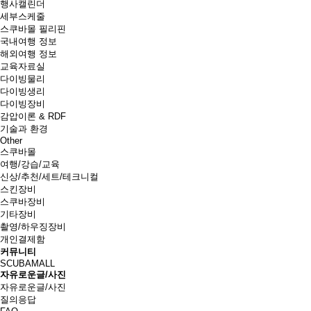
행사캘린더
세부스케줄
스쿠바몰 필리핀
국내여행 정보
해외여행 정보
교육자료실
다이빙물리
다이빙생리
다이빙장비
감압이론 & RDF
기술과 환경
Other
스쿠바몰
여행/강습/교육
신상/추천/세트/테크니컬
스킨장비
스쿠바장비
기타장비
촬영/하우징장비
개인결제함
커뮤니티
SCUBAMALL
자유로운글/사진
자유로운글/사진
질의응답