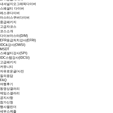
내셔널지오그래픽다이버
스페셜티 다이버
레스큐다이버
마스터스쿠버다이버
중급패키지
고급자코스
코스소개
다이브마스터(D/M)
EFR응급처치강사(EFRI)
IDC&강사(OWSI)
MSDT
스페셜티강사(SPI)
IDC스텝강사(IDCSI)
고급패키지
커뮤니티
자유로운글/사진
질의응답
FAQ
여행후기
동영상갤러리
제임스갤러리
공지사항
참가신청
행사캘린더
세부스케줄