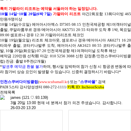
특히 가팔라이 리조트는 예약을 서둘러야 하는 일정입니다
.
10
월
14
일
~10
월
20
일
(6
박
7
일
)
가팔라이 리조트
야간
2
회포함
13
회다이빙
465
만원
/6
명이상
10
월
14
일
(
수요일
)
에어아시아엑스
D7505 08:15
인천국제공항 제
1
여객터미널
출발
,
쿠알라룸푸르 경유
/
에어아시아
AK5751 20:55
타와우 도착 후
1
박
,
목요
09:00
셈포르나 경유
12:30
가팔라이리조트 체크인
10
월
19
일
(
월요일
)
리조트 체크아웃
,
셈포르나 경유
/
에어아시아
AK6271 16:20
타와우 출발
,
코타키나발루 도착
,
에어아시아
AK1623 00:55
코타키나발루 출
발
, 10
월
20
일
(
화요일
) 07:20
인천국제공항 제
1
여객터미널 도착후 해산
예약금
220
만원 선착順 마감
: 010 5256 3088
신한 강정훈
/
인천스쿠버다이빙
럽
)
잔금
:
출발
8
주전
(2
개월
)
*
발권후 예약금 환불 불가
하며
,
행사일 임박하여 참가 신청 시 항공권 변동에 
라 참가비 상승 요인이 발생할 수 있습니다
.
신중히 결정하시기 바랍니다
*
인천스쿠버다이빙클럽
(
www.scubamall.kr
)
또는
”
스쿠바몰
”
검색
PADI 5
스타 강사양성센터
080-272-1111/
카톡
ID: IncheonScuba
전체목록
james
(121.♡.93.139)
3월 20일 13:00 현재 네 분께서 참가 의견 주셨습니다. 감사합니다.
26-03-20 13:20