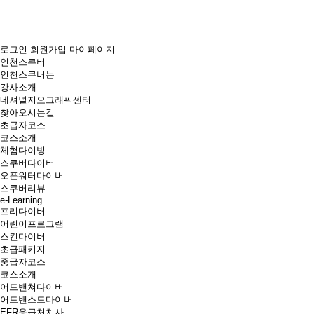
로그인
회원가입
마이페이지
인천스쿠버
인천스쿠버는
강사소개
네셔널지오그래픽센터
찾아오시는길
초급자코스
코스소개
체험다이빙
스쿠버다이버
오픈워터다이버
스쿠버리뷰
e-Learning
프리다이버
어린이프로그램
스킨다이버
초급패키지
중급자코스
코스소개
어드밴쳐다이버
어드밴스드다이버
EFR응급처치사