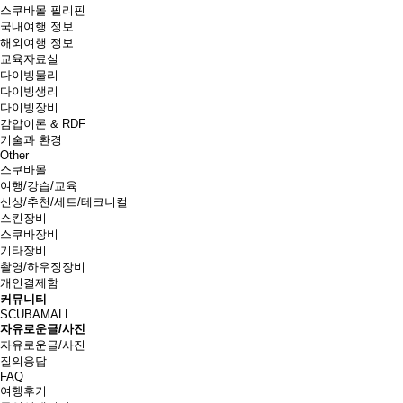
스쿠바몰 필리핀
국내여행 정보
해외여행 정보
교육자료실
다이빙물리
다이빙생리
다이빙장비
감압이론 & RDF
기술과 환경
Other
스쿠바몰
여행/강습/교육
신상/추천/세트/테크니컬
스킨장비
스쿠바장비
기타장비
촬영/하우징장비
개인결제함
커뮤니티
SCUBAMALL
자유로운글/사진
자유로운글/사진
질의응답
FAQ
여행후기