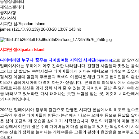
동영상갤러리
제임스갤러리
공지사항
참가신청
시파단 섬/Sipadan Island
james (121.♡.93.139)
26-03-20 13:07
143 hit
시파단 섬
/Sipadan Island
다이버라면 누구나 꿈꾸는 다이빙여행 지역인 시파단
(Sipadan)
으로 잘 알려
말레이시아는 우리에게 아주 친숙한 나라입니다
.
친절한 사람들과 맛있는 음식
그리고 잘 발달된 숙박시설은 다이버들에게 커다란 매력으로 다가오며 끝없이
펼쳐진 아열대 밀림의 푸르름과 백색의 아름다운 해변 그리고 현지인들의 환한
미소가 말레이시아의 매력이 아닌가 싶습니다
.
콘크리트 회색도시에서 소음과
공해로 찌든 심신을 맑게 정화 시켜 줄 수 있는 곳
.
다이빙이 끝난 후 멀리 수평
을 바라보고 있노라면 다시 태어나는 듯한 느낌을 받는 곳
,
이것이 시파단에
의 다이빙입니다
.
2005
년 말레이시아 정부의 결단으로 단행된 시파단 본섬에서의 리조트 철수로
그동안 수많은 다이버들의 방문과 본섬에서 나오는 오폐수 등으로 몸살을 앓아
온 섬이 조금씩 제 모습을 찾아가기 시작했습니다
.
주변의 카팔라이 마불 등
의 섬에서 여전히 많은 수의 다이버들이 매일 몰려들고 있지만 되살아나기 시작
하는 산호와 점차로 늘어나는 개체수들은 그들의 결정이 옳았음을 보여주고 있
습니다
.