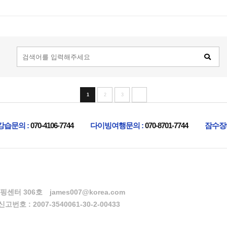
1
2
3
강습문의 :
070-4106-7744
다이빙여행문의 :
070-8701-7744
잠수장
핑센터 306호
james007@korea.com
번호 : 2007-3540061-30-2-00433