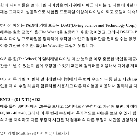
한 때 다이버들은 멀티레벨 다이빙을 하기 위해 미해군 테이블 및 다른 테이블 
제는 그때까지 성공적으로 시험된 프로파일 이상의 다이빙이 되고 모델이 예측
하나의 예외는
PADI
에 의해 보급된
DSAT
(Diving Science and Technology Corp.)
해주는 원형 포맷의 휠
(The Wheel)
을 실증하기 위한 것이었고
,
그러나
DSAT
과
P
리의 다이빙 프로파일을 정확하게 추적할 수 없고 컴퓨터만큼 편리할 수는 없
이를 계산해 주지만
,
휠
(The Wheel)
은 그렇지 못합니다
.
여하튼 휠
(The Wheel)
의 멀티레벨 다이빙 계산 능력은 아주 훌륭한 백업을 제공
간을 보낼 수 있는지 쉽게 추정할 수 있기 때문에 컴퓨터를 이용해서 다이빙 계
여기서 두 레벨 비 반복 멀티레벨 다이빙에서 두 번째 수심의 대등 질소 시간
(Eq
없을 때 이 추정 레벨과 컴퓨터를 사용하고 다른 테이블을 이용해서 멀티레벨 
ENT2 = (D1 X T1)
÷
D2
예를 들어
30
미터에서
20
분을 보내고
15
미터로 상승한다고 가정해 보면
,
이 예
며
, 80 - 40 = 40,
그래서 이 두 번째 수심에서 추가적으로
40
분을 보낼 수 있게 
의 차를 제외하고 다른 무정지 시간은 각 컴퓨터의 다른 무정지 시간을 반영하
멀티레벨
(Multilevel)
다이빙
1)
바
로
가기