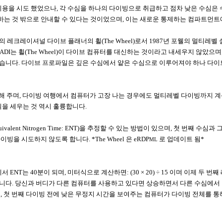
이용을 시도 했었으나
,
각 수심을 하나의 다이빙으로 취급하고 점차 낮은 수심은
하는 것 밖으로 안내할 수 있다는 것이었으며
,
이는 새로운 통제하는 컴파트먼트
의 레크레이셔널 다이브 플래너의 휠
(The Wheel)
로서
1987
년 포웰의 멀티레벨 
ADI
는 휠
(The Wheel)
이 다이브 컴퓨터를 대신하는 것이라고 내세우지 않았으며
었습니다
.
다이브 프로파일은 깊은 수심에서 얕은 수심으로 이루어져야 하나 다이브
해 주며
,
다이빙 여행에서 컴퓨터가 고장 나는 경우에도 멀티레벨 다이빙까지 계산
획을 세우는 것 역시 훌륭합니다
.
uivalent Nitrogen Time: ENT)
을 추정할 수 있는 방법이 있으며
,
첫 번째 수심과 
다이빙을 시도하지 않도록 합니다
. *The Wheel
은
eRDP
로 업데이트 됨
*
ML
에서
ENT
는
40
분이 되며
,
미터식으로 계산하면
: (30
×
20)
÷
15
이며 이제 두 번째
됩니다
.
당신과 버디가 다른 컴퓨터를 사용하고 있다면 상승하면서 다른 수심에서 
여
,
첫 번째 다이빙 전에 낮은 무정지 시간을 보여주는 컴퓨터가 다이빙 전체를 통