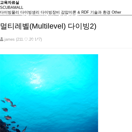
교육자료실
SCUBAMALL
다이빙물리
다이빙생리
다이빙장비
감압이론 & RDF
기술과 환경
Other
로그인
회원가입
마이페이지
멀티레벨(Multilevel) 다이빙2)
james (211.♡.20.147)
인천스쿠버
초급자코스
중급