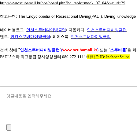
http://www.scubamall.kr/bbs/board.php?bo_table=mook_07_04&wr_id=29
참고문헌
: The Encyclopedia of Recreational Diving(PADI), Diving Knowledg
네이버블로그
:
인천스쿠버다이빙클럽
/
다음카페
:
인천스쿠버다이빙클럽
밴드
:
인천스쿠버다이빙클럽
/
페이스북
:
인천스쿠버다이빙클럽
검색 창에
"
인천스쿠버다이빙클럽
"
(
www.scubamall.kr
)
또는 “
스쿠바몰
”을 
PADI 5
스타 최고등급 강사양성센터
080-272-1111/
카카오
ID: IncheonScuba