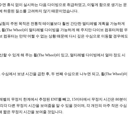
 수면 휴식 없이 실시하는 다음 다이빙으로 취급하였고
,
이렇게 함으로 생기는 문
에 하중된 질소를 고려하지 않기 때문이었습니다
.
실험의 주된 목적은 전통적 테이블보다 훨씬 간단한 멀티레벨 계획을 가능하게
,
휠
(The Wheel)
이 멀티레벨 다이빙을 가능하게 해 주지만 다이브 컴퓨터처럼 우
 컴퓨터는 만약 어쩔 수 없는 상황 때문에 다시 깊은 수심으로 이동할 경우에도
할 수 있게 해 주는 휠
(The Wheel)
이 있고
,
멀티레벨 다이빙에서 얼마 정도 시
그 수심에서 보낸 시간을 곱한 후
,
두 번째 수심으로 나누면 되고
,
휠
(The Wheel)
이
 레벨의 무정지 한계에서 추정된
ENT
를 빼고
, 15
미터에서 무정지 시간은
80
분이
각각 다른 무정지 시간을 보여줌을 알 수 있을 것이며
,
각 개인의 아주 작은 수심
해 짧은 무정지 시간을 보여줄 것입니다
.