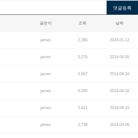
글쓴이
조회
날짜
james
2,380
2024-01-12
james
3,276
2014-05-05
james
3,607
2014-04-16
james
4,040
2014-04-16
james
3,421
2014-04-15
james
3,739
2014-04-06