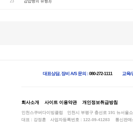
23
감압병의 유형3)
맨끝
대표상담, 장비 A/S 문의 :
080-272-1111
교육/
회사소개
사이트 이용약관
개인정보취급방침
인천스쿠버다이빙클럽
인천시 부평구 충선로 191 뉴서울쇼
대표 : 강정훈
사업자등록번호 : 122-09-41283
통신판매신고