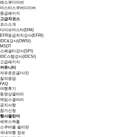
레스큐다이버
마스터스쿠버다이버
중급패키지
고급자코스
코스소개
다이브마스터(D/M)
EFR응급처치강사(EFRI)
IDC&강사(OWSI)
MSDT
스페셜티강사(SPI)
IDC스텝강사(IDCSI)
고급패키지
커뮤니티
자유로운글/사진
질의응답
FAQ
여행후기
동영상갤러리
제임스갤러리
공지사항
참가신청
행사캘린더
세부스케줄
스쿠바몰 필리핀
국내여행 정보