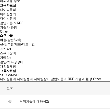
해외여행 정보
교육자료실
다이빙물리
다이빙생리
다이빙장비
감압이론 & RDF
기술과 환경
Other
스쿠바몰
여행/강습/교육
신상/추천/세트/테크니컬
스킨장비
스쿠바장비
기타장비
촬영/하우징장비
개인결제함
교육자료실
SCUBAMALL
다이빙물리
다이빙생리
다이빙장비
감압이론 & RDF
기술과 환경
Other
번호
48
부력기술에 대하여2)