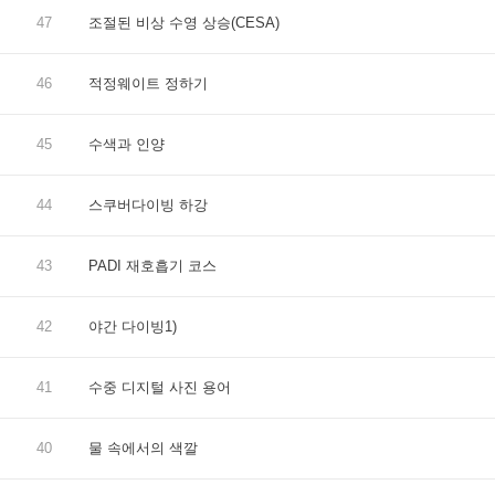
47
조절된 비상 수영 상승(CESA)
46
적정웨이트 정하기
45
수색과 인양
44
스쿠버다이빙 하강
43
PADI 재호흡기 코스
42
야간 다이빙1)
41
수중 디지털 사진 용어
40
물 속에서의 색깔