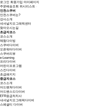
로그인
회원가입
마이페이지
주문배송조회
위시리스트
인천스쿠버
인천스쿠버는?
강사소개
네셔널지오그래픽센터
찾아오시는길
초급자코스
코스소개
체험다이빙
스쿠버다이버
오픈워터다이버
스쿠버리뷰
e-Learning
프리다이버
어린이프로그램
스킨다이버
초급패키지
중급자코스
코스소개
어드밴쳐다이버
어드밴스드다이버
EFR응급처치사
내셔널지오그래픽다이버
스페셜티 다이버