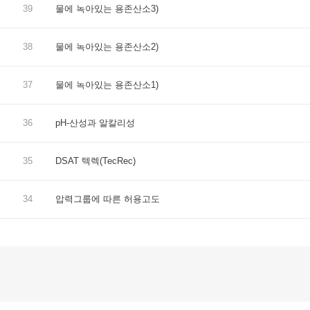
39
물에 녹아있는 용존산소3)
38
물에 녹아있는 용존산소2)
37
물에 녹아있는 용존산소1)
36
pH-산성과 알칼리성
35
DSAT 텍렉(TecRec)
34
압력그룹에 따른 허용고도