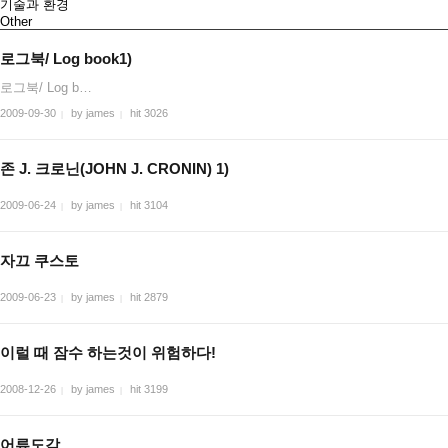
기술과 환경
Other
로그북/ Log book1)
로그북/ Log b…
2009-09-30
by james
hit 3026
|
|
존 J. 크로닌(JOHN J. CRONIN) 1)
2009-06-24
by james
hit 3104
|
|
자끄 쿠스토
2009-06-23
by james
hit 2879
|
|
이럴 때 잠수 하는것이 위험하다!
2008-12-26
by james
hit 3199
|
|
어류도감