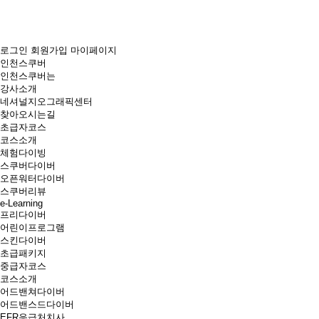
로그인
회원가입
마이페이지
인천스쿠버
인천스쿠버는
강사소개
네셔널지오그래픽센터
찾아오시는길
초급자코스
코스소개
체험다이빙
스쿠버다이버
오픈워터다이버
스쿠버리뷰
e-Learning
프리다이버
어린이프로그램
스킨다이버
초급패키지
중급자코스
코스소개
어드밴쳐다이버
어드밴스드다이버
EFR응급처치사