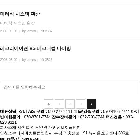
미터식 시스템 환산
미터식 시스템 환산
2008-06-09
by james
hit 2882
|
|
레크리에이션 VS 테크니컬 다이빙
2008-05-09
by james
hit 3526
|
|
1
2
3
4
대표상담, 장비 A/S 문의 :
080-272-1111
교육/강습문의 :
070-4106-7744
다이
빙여행문의 :
070-8701-7744
잠수장비문의 :
032-526-7744
팩스전용 :
032-
529-9111
회사소개
사이트 이용약관
개인정보취급방침
인천스쿠버다이빙클럽
인천시 부평구 충선로 191 뉴서울쇼핑센터 306호
james007@korea.com