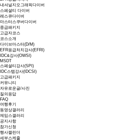
내셔널지오그래픽다이버
스페셜티 다이버
레스큐다이버
마스터스쿠버다이버
중급패키지
고급자코스
코스소개
다이브마스터(D/M)
EFR응급처치강사(EFRI)
IDC&강사(OWSI)
MSDT
스페셜티강사(SPI)
IDC스텝강사(IDCSI)
고급패키지
커뮤니티
자유로운글/사진
질의응답
FAQ
여행후기
동영상갤러리
제임스갤러리
공지사항
참가신청
행사캘린더
세부스케줄