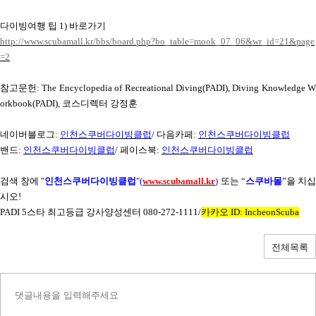
다이빙여행 팁
1)
바로가기
http://www.scubamall.kr/bbs/board.php?bo_table=mook_07_06&wr_id=21&page
=2
참고문헌
: The Encyclopedia of Recreational Diving(PADI), Diving Knowledge W
orkbook(PADI),
코스디렉터 강정훈
네이버블로그
:
인천스쿠버다이빙클럽
/
다음카페
:
인천스쿠버다이빙클럽
밴드
:
인천스쿠버다이빙클럽
/
페이스북
:
인천스쿠버다이빙클럽
검색 창에
"
인천스쿠버다이빙클럽
"
(
www.scubamall.kr
)
또는 “
스쿠바몰
”을 치
시오
!
PADI 5
스타 최고등급 강사양성센터
080-272-1111/
카카오
ID: IncheonScuba
전체목록