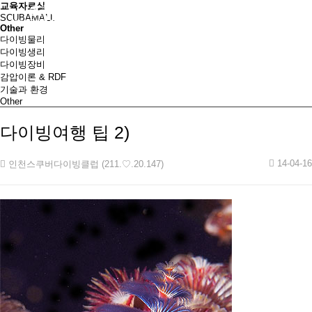
교육자료실
SCUBAMALL
Other
다이빙물리
다이빙생리
다이빙장비
감압이론 & RDF
기술과 환경
Other
다이빙여행 팁 2)
14-04-16
인천스쿠버다이빙클럽 (211.♡.20.147)