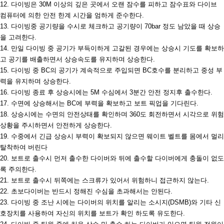
12.
다이빙은
30M
이상의 깊은 곳에서 오랜 잠수를 피하고 잠수표와 다이브
컴퓨터에 의한 안전 한계 시간을 엄하게 준수한다
.
13.
다이빙중 공기량을 수시로 체크하고 공기량이
70bar
정도 남았을 때 상승
을 고려한다
.
14.
만일 다이빙 중 공기가 부득이하게 고갈된 경우에는 상승시 기도를 확보하
고 공기를 배출하면서 상승속도를 유지하며 상승한다
.
15.
다이빙 중
BC
의 공기가 계속적으로 주입되면
BC
호수를 분리하고 중성 부
력을 유지하며 상승한다
.
16.
다이빙 종료 후 상승시에는
5M
수심에서
3
분간 안전 정지후 출수한다
.
17.
수면에 상승해서는
BC
에 부력을 확보하고 보트 픽업을 기다린다
.
18.
상승시에는 수면의 안전상태를 확인하며
360
도 회전하면서 시각으로 위험
상황을 주시하면서 안전하게 상승한다
.
19.
수중에서 긴급 상승시 부력이 확보되지 않으면 웨이트 벨트를 몸에서 멀리
탈착하여 버린다
20.
보트로 출수시 먼저 출수한 다이버와 뒤에 출수할 다이버에게 충돌이 없도
록 주의한다
.
21.
보트로 출수시 뒤쪽에는 스크류가 있어서 위험하니 접근하지 않는다
.
22.
초보다이버는 반드시 정해진
수심을 초과해서는 안된다
.
23.
다이빙 중 조난 시에는 다이버의 위치를 알리는 소시지
(DSMB)
와 기타 신
호장치를 사용하여 자신의 위치를 보트가 확인 하도록 유도한다
.