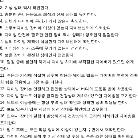
다
.
2.
기상 상태 역시 확인한다
.
3.
충분한 준비운동으로 최적의 신체 상태를 유지한다
.
4.
신체가 다이빙에 무리가 가지 않은지 확인한다
.
5.
스쿠버다이빙 장비에 이상이 없는지 다이브센터에 의뢰한다
.
6.
다이빙 안전에 필요한 안전 장비 역시 상태가 양호한지 점검한다
.
7.
팀의 다이빙 계획이 적절한지 다이브센터에 확인한다
.
8.
버디와의 의사 소통에 무리가 없는지 점검한다
.
9.
보온 장비가 완전한 상태인지 점검한다
.
10.
팀원 중에 불안해 하거나 다이빙 하기에 부적절한 다이버가 있으면 쉬게
한다
.
11.
수온과 기상에 적절한 잠수복 착용과 웨이트 벨트는 다이버의 부력에 정확
한 량을 착용하고 과중 량을 피한다
.
12.
다이빙 장비는 안전하고 편안한 상태에서 버디의 도움을 받아 착용한다
.
13.
다이빙 장소로 이동중 급격한 건강상태 저하가 있으면 다이빙을 포기한다
.
14.
보트로 이동중에는 항상 부력 상태 확인과 정확한 장비 착용을 한다
.
15.
보트 입수시 입수 지점의 안전 상태를 확인하고 입수한다
.
16.
입수시 장비의 결함이 발생하거나 건강상태가 급격히 저하되면 다이빙을
포기한다
.
17.
입수 후에는 모든 착용 장비에 이상이 없는지 수면에서 재확인한다
.
18.
다이빙 장소에 도착 후 기상 상태 및 수상 및 수중 조류 상태를 확인하고