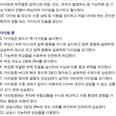
다이빙에 부적절한 갑작스런 바람
,
파도
,
유속이 발생하는 등 기상악화 및 기
상 악화의 진행이 예상되면 다이빙을 포기하고 철수한다
.
19.
다이빙 할 장소의 수중 상태 및 지형을 숙지하고 처음 다이빙 하는 곳이면
현지의 경험 있는 가이드의 인솔을 받는다
.
다이빙 중
1.
다이빙은 받드시 짝 다이빙을 실시한다
.
2.
하강시 귀와 마스크의 압력 평형을 수시로 실시하고 압력 평형에 실패하면
상승하여 재시도 하고 압력 평형에 실패하면 다이빙을 포기한다
.
3.
가능하면 하강줄을 이용하여 안전하게 하강한다
.
4.
하강 속도는
1
분에
25m
를 준수한다
.
5.
하강중 적절한 부력 조절을 실시하여 수심에 따른 중성 부력을 유지한다
.
6.
다이빙중 버디와 헤어 졌으면
1
분간 찾아보고 실패하면 수면으로 상승한다
7.
다이빙중 장비에 결함과 건강상태가 급격히 저하되면 다이빙을 포기한다
.
8.
다이빙중 수중 상태가 갑자기 악화되어 다이버 개인이 감당할 수 없는 상황
이 오기 전에 상승한다
.
9.
다이빙중에는 주의에 위험상황을 수시로 체크하고 수중 환경에 영향을 가
하는 행동은 피해야 한다
.
10.
상승시에는
1
분당
18m
의 속도 이하를 유지하며 안전하게 상승한다
.
11.
상승시 가능하면 상승줄을 이용한다
.