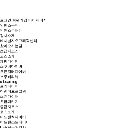
로그인
회원가입
마이페이지
인천스쿠버
인천스쿠버는
강사소개
네셔널지오그래픽센터
찾아오시는길
초급자코스
코스소개
체험다이빙
스쿠버다이버
오픈워터다이버
스쿠버리뷰
e-Learning
프리다이버
어린이프로그램
스킨다이버
초급패키지
중급자코스
코스소개
어드밴쳐다이버
어드밴스드다이버
EFR응급처치사