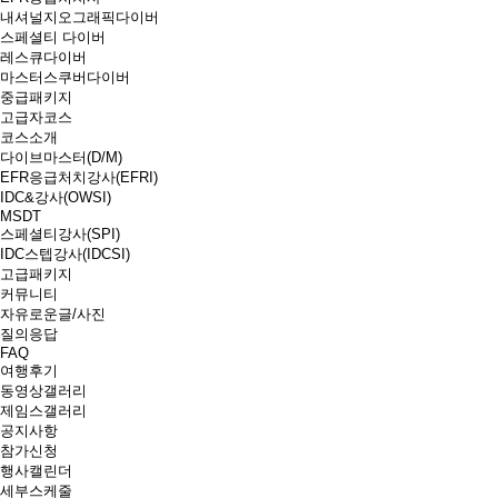
내셔널지오그래픽다이버
스페셜티 다이버
레스큐다이버
마스터스쿠버다이버
중급패키지
고급자코스
코스소개
다이브마스터(D/M)
EFR응급처치강사(EFRI)
IDC&강사(OWSI)
MSDT
스페셜티강사(SPI)
IDC스텝강사(IDCSI)
고급패키지
커뮤니티
자유로운글/사진
질의응답
FAQ
여행후기
동영상갤러리
제임스갤러리
공지사항
참가신청
행사캘린더
세부스케줄