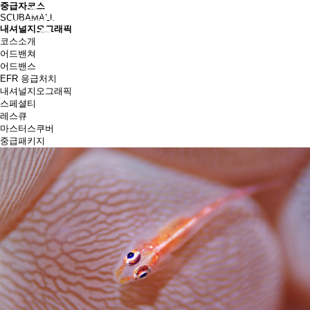
중급자코스
SCUBAMALL
내셔널지오그래픽
코스소개
어드밴쳐
어드밴스
EFR 응급처치
내셔널지오그래픽
스페셜티
레스큐
마스터스쿠버
중급패키지