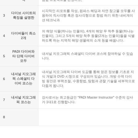
시각적인 리포트를 작성, 컴파스 헤딩과 자연 참고물 모두를 사
다이브 사이트의
3
용하여 직사각형 혹은 정사각형으로 항법 하기 위한 내비게이
특징을 설명한
션 테크닉과
의 해양 식물(하나는 민물의), 4개의 해양 무 척추 동물(하나는
다이버들이 최소
4
민물의), 그리고 5개의 해양 척추 동물(2개는 민물의)들을 식별
2개
하도록 하는 지역적 해양 생물에의 소개 등을 배웁니다.
PADI 다이버와
내셔널 지오그래픽 스폐셜티 다이버 코스에 참여하실 수 있습
5
타 단체 다이버
니다.
모두
내셔널 지오그래픽 다이버 도감를 통해 얻은 정보를 기초로 지
내셔널 지오그래
식 개발과 DVD 시청으로 구성되어 있습니다. 개방 수역 다이
픽 스폐셜티 다
6
빙 동안은 부력조절, 수중항법, 탐험과 관찰 기술을 세부적으로
이버 코스는
다듬게 됩니다.
내셔널 지오그래
강사로서는 최고등급인 "PADI Master Instructor" 수준의 강사
7
픽 코스는
가 1대1로 진행합니다.
8