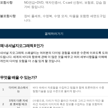
포함사항
NG연감+DVD, 액자인증서, C-card 신청비, 보험료, 강습 참
가비 등입니다.
불포함사항
장비 풀세트, 수영복, 수영 모자, 타올을 포함한 세면도구입
니다.
결제하러가기
왜 내셔널지오그래픽 II 인가
내셔널 지오그래픽 스폐셜티는 여러분의 다이빙 경험을 새로운 수준에 이르도록 도와
드립니다. 세계의 바다와 항로에 관해 더 많은 것을 배우고 여러 세부사항들을 이해해
개인의 다이빙 모험을 더 스릴 있게 할 것입니다.
무엇을 배울 수 있는가?
다이버 코스에서
바다 속에서 자료들을 수집하고 팀들과 함께 토론하면서 수중
1
는
탐험기술을 상급 수준으로 올리게 됩니다.
3개의 다른 자세
(수평으로, 다리가 약간 올라간 자세로 그리고 머리가 약간 올
2
로 호버링 테크
라간 자세)의 이미지와 혹은 정보를 수집하는 것을 포함하여
닉
탐험 프로젝트를 완성하고,