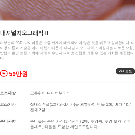
내셔널지오그래픽 II
대부분의 PADI 다이버들은 수중 세계에 매료되어 더 많은 것을 배우고 싶어합니다. 다
이빙 이론과 기술은 이미 배웠기 때문에, 내셔널 지오그래픽 스폐셜티는 새로운 모험,
탐험과 환경 보존 기회에 대해 배우면서 다이빙 경험을 키울 수 있는 기회를 제공합니
다.
VAT 별도
59만원
￦
코스대상
오픈워터 다이버부터~
코스기간
실내잠수풀(1회/ 2~3시간)을 포함하여 민물 1회, 바다 4회/
전체 3일
준비사항
준비물은 증명 사진(3~4센티) 2매, 수영복, 수영 모자, 장비
풀세트, 타올을 포함한 세면도구입니다.