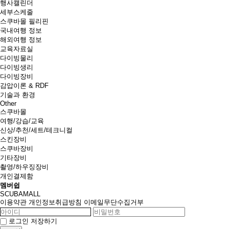
행사캘린더
세부스케줄
스쿠바몰 필리핀
국내여행 정보
해외여행 정보
교육자료실
다이빙물리
다이빙생리
다이빙장비
감압이론 & RDF
기술과 환경
Other
스쿠바몰
여행/강습/교육
신상/추천/세트/테크니컬
스킨장비
스쿠바장비
기타장비
촬영/하우징장비
개인결제함
멤버쉽
SCUBAMALL
이용약관
개인정보취급방침
이메일무단수집거부
로그인 저장하기