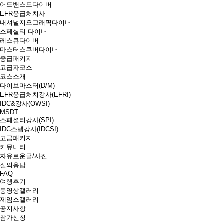
어드밴스드다이버
EFR응급처치사
내셔널지오그래픽다이버
스페셜티 다이버
레스큐다이버
마스터스쿠버다이버
중급패키지
고급자코스
코스소개
다이브마스터(D/M)
EFR응급처치강사(EFRI)
IDC&강사(OWSI)
MSDT
스페셜티강사(SPI)
IDC스텝강사(IDCSI)
고급패키지
커뮤니티
자유로운글/사진
질의응답
FAQ
여행후기
동영상갤러리
제임스갤러리
공지사항
참가신청