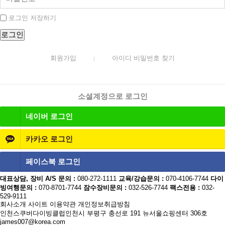
로그인 저장하기
회원가입
아이디 비밀번호 찾기
|
소셜계정으로 로그인
네이버
로그인
카카오
로그인
페이스북
로그인
대표상담, 장비 A/S 문의 :
080-272-1111
교육/강습문의 :
070-4106-7744
다이
빙여행문의 :
070-8701-7744
잠수장비문의 :
032-526-7744
팩스전용 :
032-
529-9111
회사소개
사이트 이용약관
개인정보취급방침
인천스쿠버다이빙클럽
인천시 부평구 충선로 191 뉴서울쇼핑센터 306호
james007@korea.com