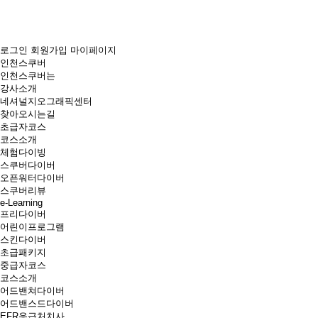
로그인
회원가입
마이페이지
인천스쿠버
인천스쿠버는
강사소개
네셔널지오그래픽센터
찾아오시는길
초급자코스
코스소개
체험다이빙
스쿠버다이버
오픈워터다이버
스쿠버리뷰
e-Learning
프리다이버
어린이프로그램
스킨다이버
초급패키지
중급자코스
코스소개
어드밴쳐다이버
어드밴스드다이버
EFR응급처치사