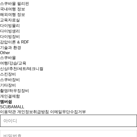
스쿠바몰 필리핀
국내여행 정보
해외여행 정보
교육자료실
다이빙물리
다이빙생리
다이빙장비
감압이론 & RDF
기술과 환경
Other
스쿠바몰
여행/강습/교육
신상/추천/세트/테크니컬
스킨장비
스쿠바장비
기타장비
촬영/하우징장비
개인결제함
멤버쉽
SCUBAMALL
이용약관
개인정보취급방침
이메일무단수집거부