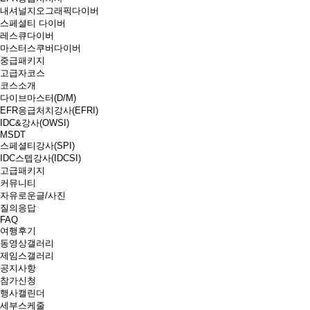
내셔널지오그래픽다이버
스페셜티 다이버
레스큐다이버
마스터스쿠버다이버
중급패키지
고급자코스
코스소개
다이브마스터(D/M)
EFR응급처치강사(EFRI)
IDC&강사(OWSI)
MSDT
스페셜티강사(SPI)
IDC스텝강사(IDCSI)
고급패키지
커뮤니티
자유로운글/사진
질의응답
FAQ
여행후기
동영상갤러리
제임스갤러리
공지사항
참가신청
행사캘린더
세부스케줄