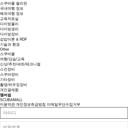
스쿠바몰 필리핀
국내여행 정보
해외여행 정보
교육자료실
다이빙물리
다이빙생리
다이빙장비
감압이론 & RDF
기술과 환경
Other
스쿠바몰
여행/강습/교육
신상/추천/세트/테크니컬
스킨장비
스쿠바장비
기타장비
촬영/하우징장비
개인결제함
멤버쉽
SCUBAMALL
이용약관
개인정보취급방침
이메일무단수집거부