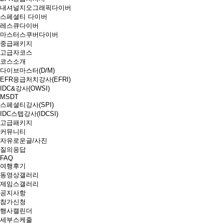
내셔널지오그래픽다이버
스페셜티 다이버
레스큐다이버
마스터스쿠버다이버
중급패키지
고급자코스
코스소개
다이브마스터(D/M)
EFR응급처치강사(EFRI)
IDC&강사(OWSI)
MSDT
스페셜티강사(SPI)
IDC스텝강사(IDCSI)
고급패키지
커뮤니티
자유로운글/사진
질의응답
FAQ
여행후기
동영상갤러리
제임스갤러리
공지사항
참가신청
행사캘린더
세부스케줄