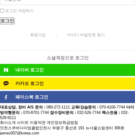
로그인 저장하기
회원가입
아이디 비밀번호 찾기
|
소셜계정으로 로그인
네이버
로그인
카카오
로그인
페이스북
로그인
대표상담, 장비 A/S 문의 :
080-272-1111
교육/강습문의 :
070-4106-7744
다이
빙여행문의 :
070-8701-7744
잠수장비문의 :
032-526-7744
팩스전용 :
032-
529-9111
회사소개
사이트 이용약관
개인정보취급방침
인천스쿠버다이빙클럽
인천시 부평구 충선로 191 뉴서울쇼핑센터 306호
james007@korea.com