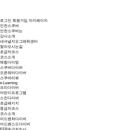
로그인
회원가입
마이페이지
인천스쿠버
인천스쿠버는
강사소개
네셔널지오그래픽센터
찾아오시는길
초급자코스
코스소개
체험다이빙
스쿠버다이버
오픈워터다이버
스쿠버리뷰
e-Learning
프리다이버
어린이프로그램
스킨다이버
초급패키지
중급자코스
코스소개
어드밴쳐다이버
어드밴스드다이버
EFR응급처치사