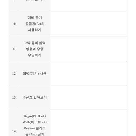
예비 공기
10
공급원(AAS)
사용하기
고막 등의 압력
11
평형과 수중
수영하기
12
SPG(계기) 사용
13
수신호 알아보기
Begin(BCD ok)
With(웨이트 ok)
Review(릴리즈
14
들) And(공기