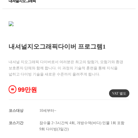
내셔널지오그래픽
내셔널지오그래픽다이버 프로그램1
내셔널 지오그래픽 다이버로서 여러분은 최고의 탐험가, 모험가와 환경
보호론자 단체와 함께 합니다. 이 과정의 기술적 훈련을 통해 지식을
넓히고 다이빙 기술을 새로운 수준까지 올려주게 됩니다.
99만원
￦
VAT 별도
코스대상
10세부터~
코스기간
잠수풀 2~3시간씩 4회, 개방수역(바다) 민물 1회 포함
9회 다이빙(3일간)