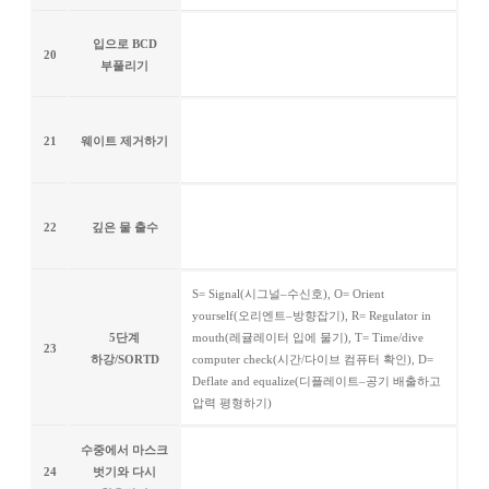
입으로 BCD
20
부풀리기
21
웨이트 제거하기
22
깊은 물 출수
S= Signal(시그널–수신호), O= Orient
yourself(오리엔트–방향잡기), R= Regulator in
5단계
mouth(레귤레이터 입에 물기), T= Time/dive
23
하강/SORTD
computer check(시간/다이브 컴퓨터 확인), D=
Deflate and equalize(디플레이트–공기 배출하고
압력 평형하기)
수중에서 마스크
24
벗기와 다시