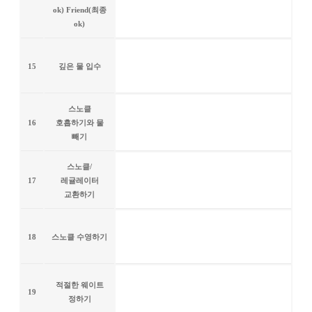
ok) Friend(최종
ok)
15
깊은 물 입수
스노클
16
호흡하기와 물
빼기
스노클/
17
레귤레이터
교환하기
18
스노클 수영하기
적절한 웨이트
19
정하기