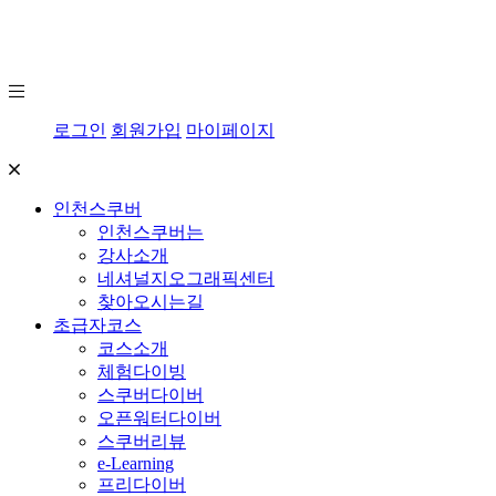
로그인
회원가입
마이페이지
인천스쿠버
인천스쿠버는
강사소개
네셔널지오그래픽센터
찾아오시는길
초급자코스
코스소개
체험다이빙
스쿠버다이버
오픈워터다이버
스쿠버리뷰
e-Learning
프리다이버