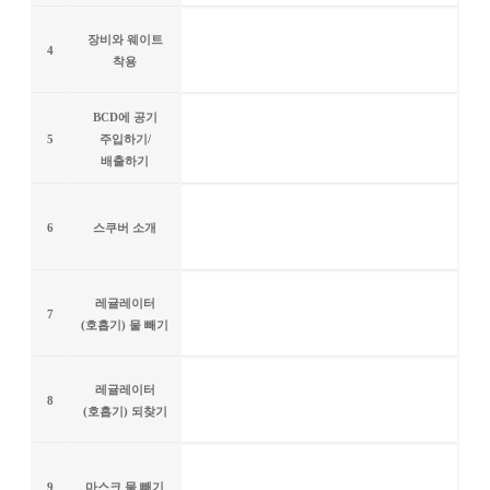
장비와 웨이트
4
착용
BCD에 공기
5
주입하기/
배출하기
6
스쿠버 소개
레귤레이터
7
(호흡기) 물 빼기
레귤레이터
8
(호흡기) 되찾기
9
마스크 물 빼기