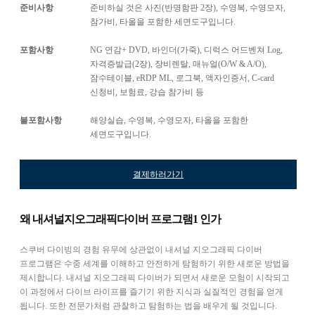
준비사항
준비하실 것은 사진(반명함판 2장), 수영복, 수영모자,
참가비, 타올을 포함한 세면도구입니다.
포함사항
NG 연감+ DVD, 바인더(가죽), 디럭스 어드벤쳐 Log,
자격증발급(2장), 장비렌탈, 매뉴얼(O/W & A/O),
잠수테이블, eRDP ML, 로그북, 액자인증서, C-card
신청비, 보험료, 강습 참가비 등
불포함사항
해양실습, 수영복, 수영모자, 타올을 포함한
세면도구입니다.
결제하러가기
왜 내셔널지오그래픽다이버 프로그램1 인가
스쿠버 다이빙의 경험 유무에 상관없이 내셔널 지오그래픽 다이버
프로그램은 수중 세계를 이해하고 안전하게 탐험하기 위한 새로운 방법을
제시합니다. 내셔널 지오그래픽 다이버가 되면서 새로운 모험이 시작되고
이 과정에서 다이브 라이프를 즐기기 위한 지식과 실질적인 경험을 얻게
됩니다. 또한 전문가처럼 관찰하고 탐험하는 법을 배우게 될 것입니다.