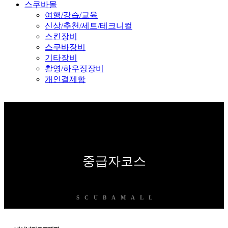
스쿠바몰
여행/강습/교육
신상/추천/세트/테크니컬
스킨장비
스쿠바장비
기타장비
촬영/하우징장비
개인결제함
중급자코스
SCUBAMALL