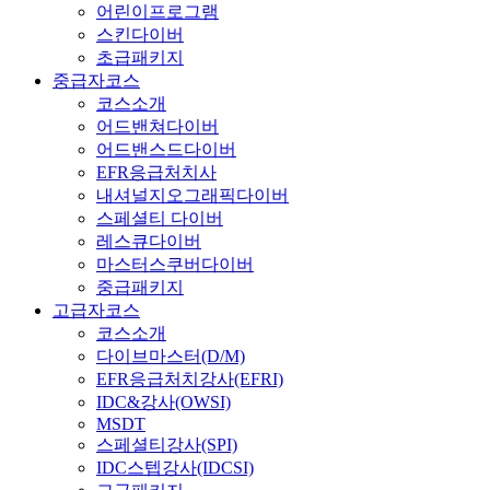
어린이프로그램
스킨다이버
초급패키지
중급자코스
코스소개
어드밴쳐다이버
어드밴스드다이버
EFR응급처치사
내셔널지오그래픽다이버
스페셜티 다이버
레스큐다이버
마스터스쿠버다이버
중급패키지
고급자코스
코스소개
다이브마스터(D/M)
EFR응급처치강사(EFRI)
IDC&강사(OWSI)
MSDT
스페셜티강사(SPI)
IDC스텝강사(IDCSI)