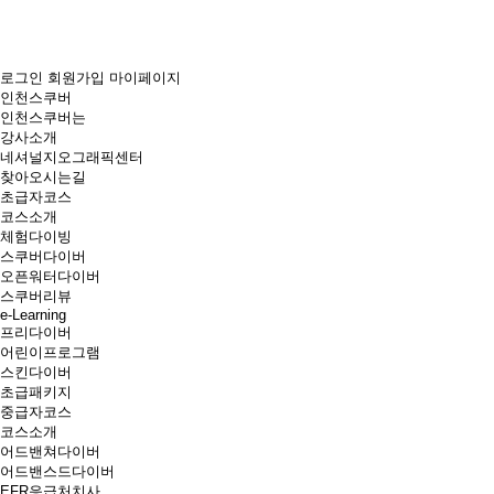
로그인
회원가입
마이페이지
인천스쿠버
인천스쿠버는
강사소개
네셔널지오그래픽센터
찾아오시는길
초급자코스
코스소개
체험다이빙
스쿠버다이버
오픈워터다이버
스쿠버리뷰
e-Learning
프리다이버
어린이프로그램
스킨다이버
초급패키지
중급자코스
코스소개
어드밴쳐다이버
어드밴스드다이버
EFR응급처치사