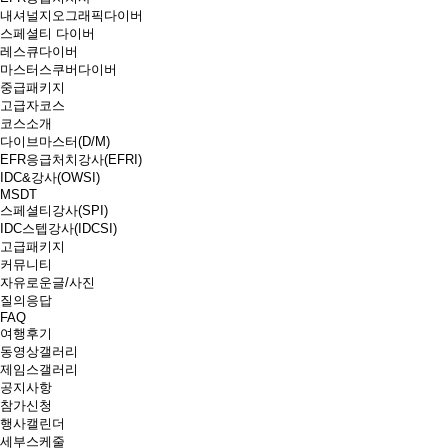
내셔널지오그래픽다이버
스페셜티 다이버
레스큐다이버
마스터스쿠버다이버
중급패키지
고급자코스
코스소개
다이브마스터(D/M)
EFR응급처치강사(EFRI)
IDC&강사(OWSI)
MSDT
스페셜티강사(SPI)
IDC스텝강사(IDCSI)
고급패키지
커뮤니티
자유로운글/사진
질의응답
FAQ
여행후기
동영상갤러리
제임스갤러리
공지사항
참가신청
행사캘린더
세부스케줄