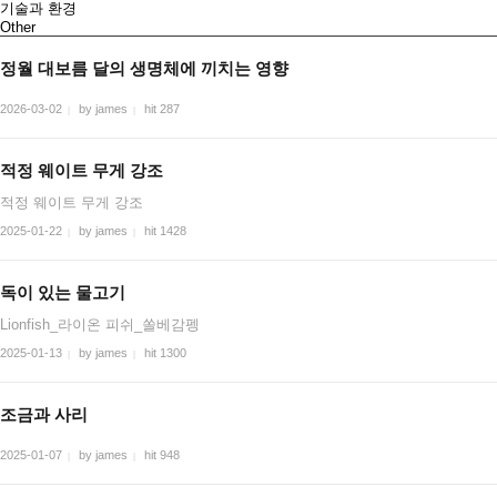
기술과 환경
Other
정월 대보름 달의 생명체에 끼치는 영향
2026-03-02
by james
hit 287
|
|
적정 웨이트 무게 강조
적정 웨이트 무게 강조
2025-01-22
by james
hit 1428
|
|
독이 있는 물고기
Lionfish_라이온 피쉬_쏠베감펭
2025-01-13
by james
hit 1300
|
|
조금과 사리
2025-01-07
by james
hit 948
|
|