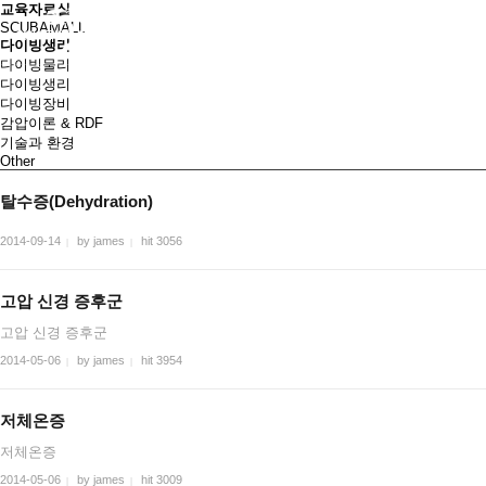
교육자료실
SCUBAMALL
다이빙생리
다이빙물리
다이빙생리
다이빙장비
감압이론 & RDF
기술과 환경
Other
탈수증(Dehydration)
2014-09-14
by james
hit 3056
|
|
고압 신경 증후군
고압 신경 증후군
2014-05-06
by james
hit 3954
|
|
저체온증
저체온증
2014-05-06
by james
hit 3009
|
|