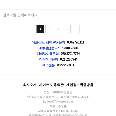
1
2
3
4
대표상담, 장비 A/S 문의 :
080-272-1111
교육/강습문의 :
070-4106-7744
다이빙여행문의 :
070-8701-7744
잠수장비문의 :
032-526-7744
팩스전용 :
032-529-9111
회사소개
사이트 이용약관
개인정보취급방침
인천스쿠버다이빙클럽
인천시 부평구 충선로 191 뉴서울쇼핑센터 306호
james007@korea.com
대표 : 강정훈
사업자등록번호 : 122-09-41283
통신판매신고번호 : 2007-3540061-30-2-00433