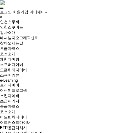
로그인
회원가입
마이페이지
인천스쿠버
인천스쿠버는
강사소개
네셔널지오그래픽센터
찾아오시는길
초급자코스
코스소개
체험다이빙
스쿠버다이버
오픈워터다이버
스쿠버리뷰
e-Learning
프리다이버
어린이프로그램
스킨다이버
초급패키지
중급자코스
코스소개
어드밴쳐다이버
어드밴스드다이버
EFR응급처치사