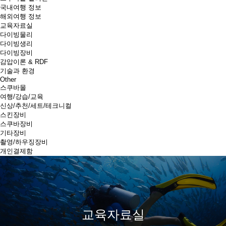
국내여행 정보
해외여행 정보
교육자료실
다이빙물리
다이빙생리
다이빙장비
감압이론 & RDF
기술과 환경
Other
스쿠바몰
여행/강습/교육
신상/추천/세트/테크니컬
스킨장비
스쿠바장비
기타장비
촬영/하우징장비
개인결제함
교육자료실