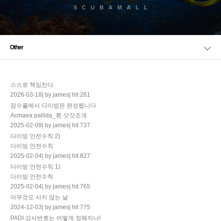
SCUBAMALL
Other
스스로 책임진다.
2026-03-18
|
by james
|
hit 261
잠수풀에서 다이빙은 완성됩니다
Acmaea pallida_흰 삿갓조개
2025-02-09
|
by james
|
hit 737
다이빙 안전수칙 2)
다이빙 안전수칙
2025-02-04
|
by james
|
hit 827
다이빙 안전수칙 1)
다이빙 안전수칙
2025-02-04
|
by james
|
hit 765
아무것도 사지 않는 날
2024-12-03
|
by james
|
hit 775
PADI 강사번호는 어떻게 정해지나!