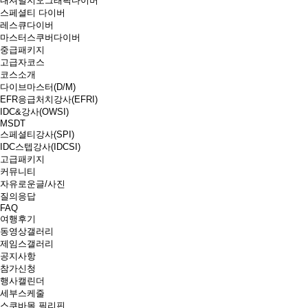
내셔널지오그래픽다이버
스페셜티 다이버
레스큐다이버
마스터스쿠버다이버
중급패키지
고급자코스
코스소개
다이브마스터(D/M)
EFR응급처치강사(EFRI)
IDC&강사(OWSI)
MSDT
스페셜티강사(SPI)
IDC스텝강사(IDCSI)
고급패키지
커뮤니티
자유로운글/사진
질의응답
FAQ
여행후기
동영상갤러리
제임스갤러리
공지사항
참가신청
행사캘린더
세부스케줄
스쿠바몰 필리핀