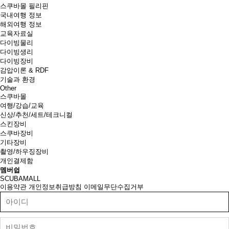
스쿠바몰 필리핀
국내여행 정보
해외여행 정보
교육자료실
다이빙물리
다이빙생리
다이빙장비
감압이론 & RDF
기술과 환경
Other
스쿠바몰
여행/강습/교육
신상/추천/세트/테크니컬
스킨장비
스쿠바장비
기타장비
촬영/하우징장비
개인결제함
멤버쉽
SCUBAMALL
이용약관
개인정보취급방침
이메일무단수집거부