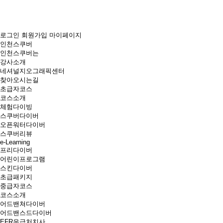
로그인
회원가입
마이페이지
인천스쿠버
인천스쿠버는
강사소개
네셔널지오그래픽센터
찾아오시는길
초급자코스
코스소개
체험다이빙
스쿠버다이버
오픈워터다이버
스쿠버리뷰
e-Learning
프리다이버
어린이프로그램
스킨다이버
초급패키지
중급자코스
코스소개
어드밴쳐다이버
어드밴스드다이버
EFR응급처치사