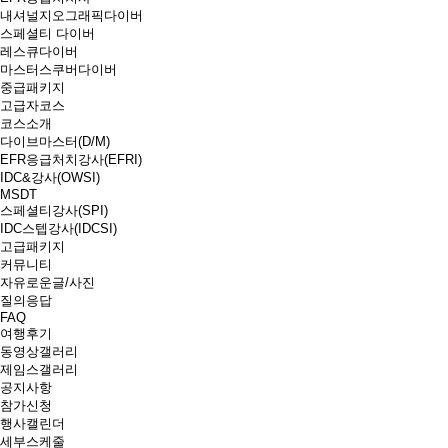
내셔널지오그래픽다이버
스페셜티 다이버
레스큐다이버
마스터스쿠버다이버
중급패키지
고급자코스
코스소개
다이브마스터(D/M)
EFR응급처치강사(EFRI)
IDC&강사(OWSI)
MSDT
스페셜티강사(SPI)
IDC스텝강사(IDCSI)
고급패키지
커뮤니티
자유로운글/사진
질의응답
FAQ
여행후기
동영상갤러리
제임스갤러리
공지사항
참가신청
행사캘린더
세부스케줄